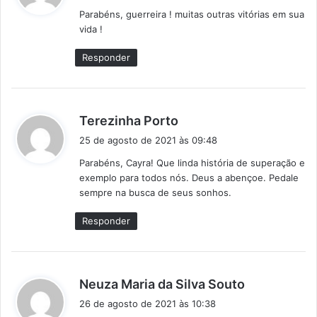
s
Parabéns, guerreira ! muitas outras vitórias em sua
s
vida !
e
:
Responder
d
Terezinha Porto
i
25 de agosto de 2021 às 09:48
s
Parabéns, Cayra! Que linda história de superação e
s
exemplo para todos nós. Deus a abençoe. Pedale
e
sempre na busca de seus sonhos.
:
Responder
d
Neuza Maria da Silva Souto
i
26 de agosto de 2021 às 10:38
s