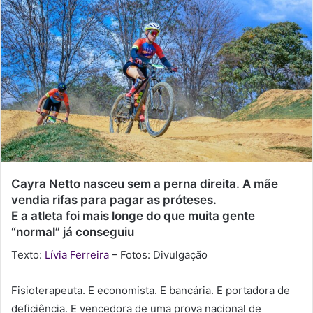
e
-
m
a
i
l
Cayra Netto nasceu sem a perna direita. A mãe
vendia rifas para pagar as próteses.
E a atleta foi mais longe do que muita gente
“normal” já conseguiu
Texto:
Lívia Ferreira
– Fotos: Divulgação
Fisioterapeuta. E economista. E bancária. E portadora de
deficiência. E vencedora de uma prova nacional de