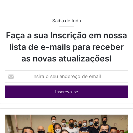
Saiba de tudo
Faça a sua Inscrição em nossa
lista de e-mails para receber
as novas atualizações!
I
n
s
i
r
a
o
s
e
u