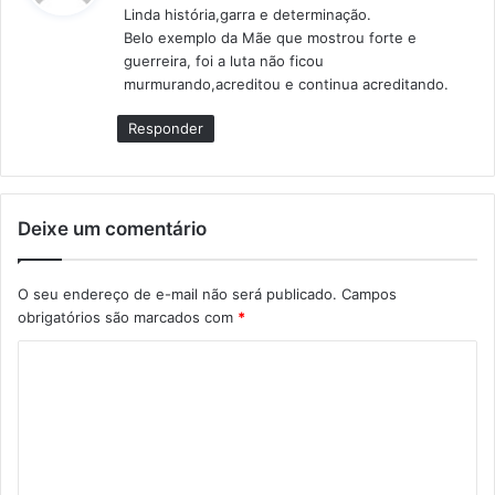
Linda história,garra e determinação.
s
Belo exemplo da Mãe que mostrou forte e
e
guerreira, foi a luta não ficou
:
murmurando,acreditou e continua acreditando.
Responder
Deixe um comentário
O seu endereço de e-mail não será publicado.
Campos
obrigatórios são marcados com
*
C
o
m
e
n