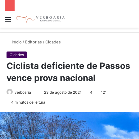
Menu
P
p
Início
/
Editorias
/
Cidades
Cidades
Ciclista deficiente de Passos
vence prova nacional
verboaria
M
23 de agosto de 2021
4
121
a
4 minutos de leitura
n
d
e
u
m