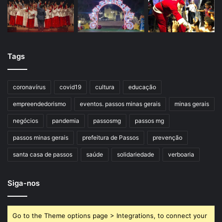
Tags
coronavírus
covid19
cultura
educação
empreendedorismo
eventos. passos minas gerais
minas gerais
negócios
pandemia
passosmg
passos mg
passos minas gerais
prefeitura de Passos
prevenção
santa casa de passos
saúde
solidariedade
verboaria
Siga-nos
Go to the Theme options page > Integrations, to connect your