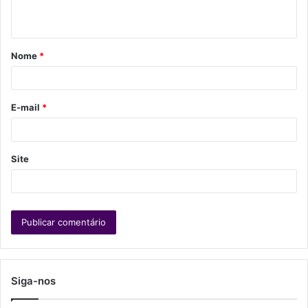
t
á
Nome
*
r
i
o
E-mail
*
*
Site
Siga-nos