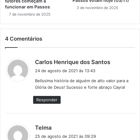
Passos votam hoje (03/11)
tutores começam a
funcionar em Passos
3 de novembro de 2025
7 de novembro de 2025
4 Comentários
d
Carlos Henrique dos Santos
i
24 de agosto de 2021 às 13:43
s
Belíssima história de alguém de alto valor para a
s
Glória de Deus! Sucesso e forte abraço Cayra!
e
:
Responder
d
Telma
i
25 de agosto de 2021 às 09:29