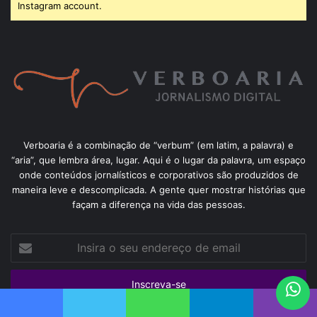
Instagram account.
Verboaria é a combinação de “verbum” (em latim, a palavra) e
“aria”, que lembra área, lugar. Aqui é o lugar da palavra, um espaço
onde conteúdos jornalísticos e corporativos são produzidos de
maneira leve e descomplicada. A gente quer mostrar histórias que
façam a diferença na vida das pessoas.
Insira
o
seu
endereço
de
email