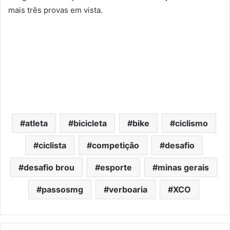
mais três provas em vista.
atleta
bicicleta
bike
ciclismo
ciclista
competição
desafio
desafio brou
esporte
minas gerais
passosmg
verboaria
XCO