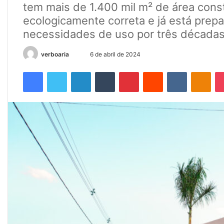
tem mais de 1.400 mil m² de área cons
ecologicamente correta e já está prep
necessidades de uso por três década
verboaria
M
6 de abril de 2024
a
Facebook
Twitter
Linkedin
Tumblr
Pinterest
Reddit
VK
OK
n
d
e
u
m
e
-
m
a
i
l