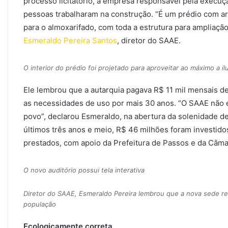
processo licitatório, a empresa responsável pela execuç
pessoas trabalharam na construção. “É um prédio com ar
para o almoxarifado, com toda a estrutura para ampliação
Esmeraldo Pereira Santos
, diretor do SAAE.
O interior do prédio foi projetado para aproveitar ao máximo a i
Ele lembrou que a autarquia pagava R$ 11 mil mensais d
as necessidades de uso por mais 30 anos. “O SAAE não é 
povo”, declarou Esmeraldo, na abertura da solenidade de
últimos três anos e meio, R$ 46 milhões foram investido
prestados, com apoio da Prefeitura de Passos e da Câma
O novo auditório possui tela interativa
Diretor do SAAE, Esmeraldo Pereira lembrou que a nova sede rep
população
Ecologicamente correta