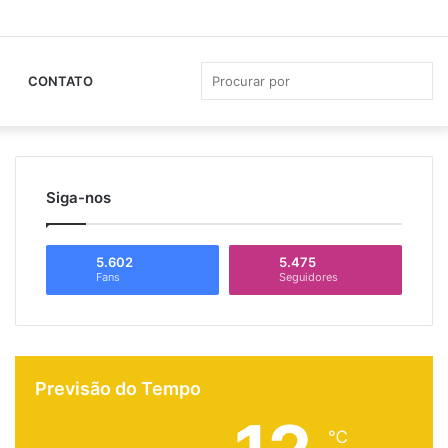
Facebook
YouTube
Instagram
Whats
Ba
La
Pro
CONTATO
por
Siga-nos
5.602
5.475
Fans
Seguidores
Previsão do Tempo
℃