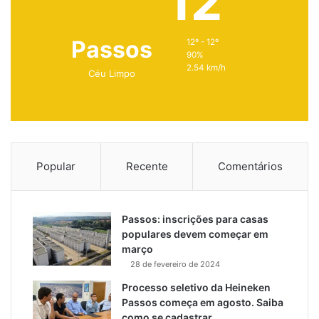
12
Passos
12º - 12º
90%
2.54 km/h
Céu Limpo
Popular
Recente
Comentários
Passos: inscrições para casas
populares devem começar em
março
28 de fevereiro de 2024
Processo seletivo da Heineken
Passos começa em agosto. Saiba
como se cadastrar