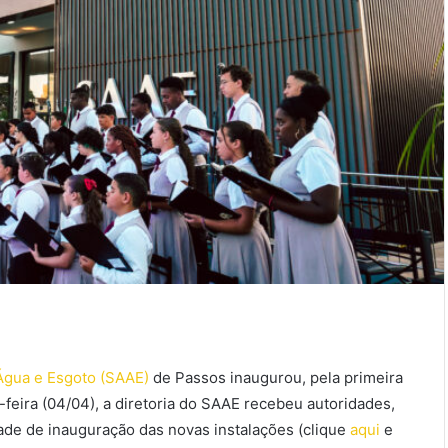
Água e Esgoto (SAAE)
de Passos inaugurou, pela primeira
a-feira (04/04), a diretoria do SAAE recebeu autoridades,
ade de inauguração das novas instalações (clique
aqui
e