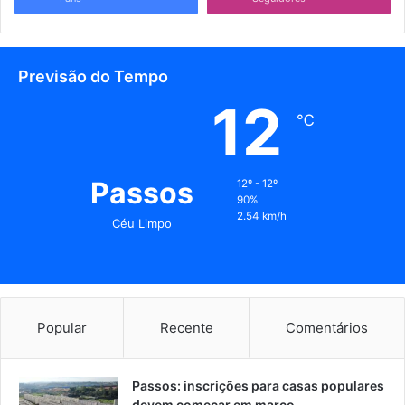
Previsão do Tempo
12
℃
Passos
12º - 12º
90%
2.54 km/h
Céu Limpo
Popular
Recente
Comentários
Passos: inscrições para casas populares
devem começar em março