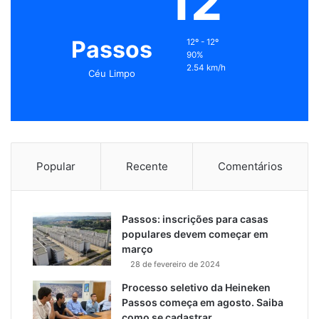
12
Passos
12º - 12º
90%
2.54 km/h
Céu Limpo
Popular
Recente
Comentários
Passos: inscrições para casas
populares devem começar em
março
28 de fevereiro de 2024
Processo seletivo da Heineken
Passos começa em agosto. Saiba
como se cadastrar