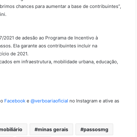
 abrimos chances para aumentar a base de contribuintes”,
ni.
47/2021 de adesão ao Programa de Incentivo à
ssos. Ela garante aos contribuintes incluir na
ício de 2021.
cados em infraestrutura, mobilidade urbana, educação,
no
Facebook
e
@verboariaoficial
no Instagram e ative as
obiliário
minas gerais
passosmg