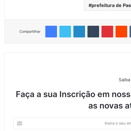
prefeitura de Pa
Facebook
Twitter
Linkedin
Tumblr
Pinterest
Reddit
Compartilhar
Saiba
Faça a sua Inscrição em nossa
as novas a
I
n