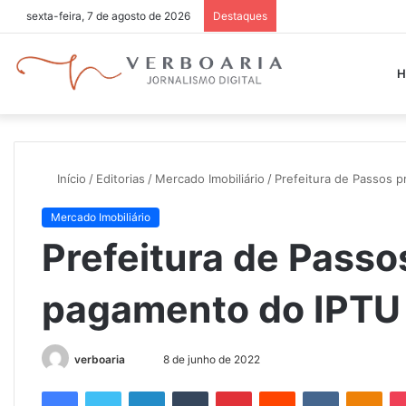
sexta-feira, 7 de agosto de 2026
Destaques
H
Início
/
Editorias
/
Mercado Imobiliário
/
Prefeitura de Passos 
Mercado Imobiliário
Prefeitura de Passo
pagamento do IPTU
verboaria
M
8 de junho de 2022
a
Facebook
Twitter
Linkedin
Tumblr
Pinterest
Reddit
VK
OK
n