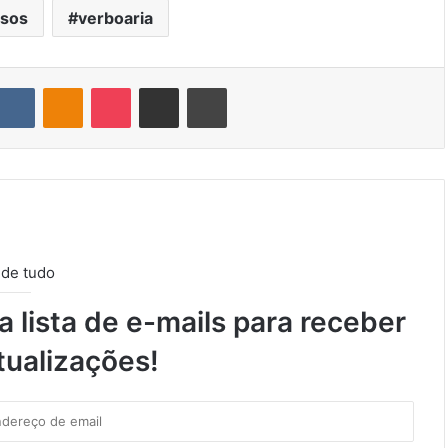
ssos
verboaria
VK
OK
Pocket
Compartilhar via e-mail
Imprimir
 de tudo
 lista de e-mails para receber
tualizações!