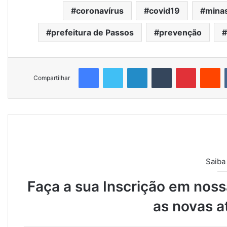
coronavírus
covid19
minas
prefeitura de Passos
prevenção
Facebook
Twitter
Linkedin
Tumblr
Pinterest
Reddit
Compartilhar
Saiba
Faça a sua Inscrição em nossa
as novas a