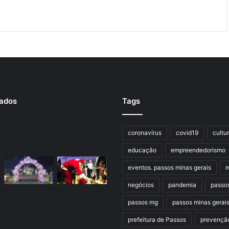
rados
Tags
coronavírus
covid19
cultu
educação
empreendedorismo
eventos. passos minas gerais
m
negócios
pandemia
passo
passos mg
passos minas gerai
prefeitura de Passos
prevençã