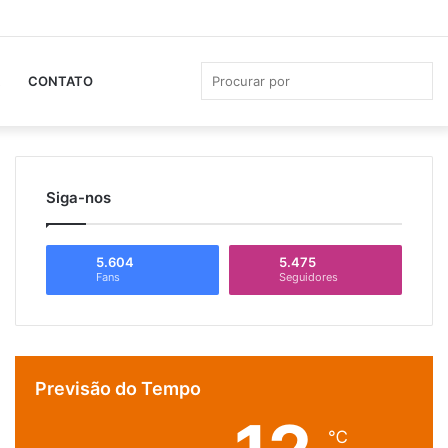
Facebook
YouTube
Instagram
Whats
Ba
La
Pro
CONTATO
por
Siga-nos
5.604
5.475
Fans
Seguidores
Previsão do Tempo
℃