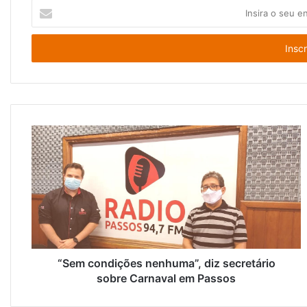
I
n
s
i
r
a
o
s
e
u
e
n
d
e
r
e
ç
o
“Sem condições nenhuma”, diz secretário
d
sobre Carnaval em Passos
e
e