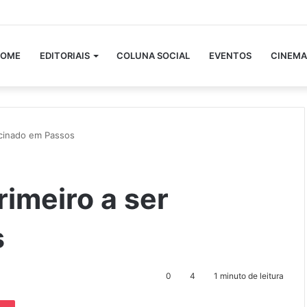
OME
EDITORIAIS
COLUNA SOCIAL
EVENTOS
CINEMA
acinado em Passos
rimeiro a ser
s
0
4
1 minuto de leitura
Pocket