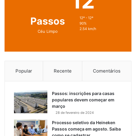
12
Passos
12º - 12º
90%
2.54 km/h
Céu Limpo
Popular
Recente
Comentários
Passos: inscrições para casas
populares devem começar em
março
28 de fevereiro de 2024
Processo seletivo da Heineken
Passos começa em agosto. Saiba
como se cadastrar