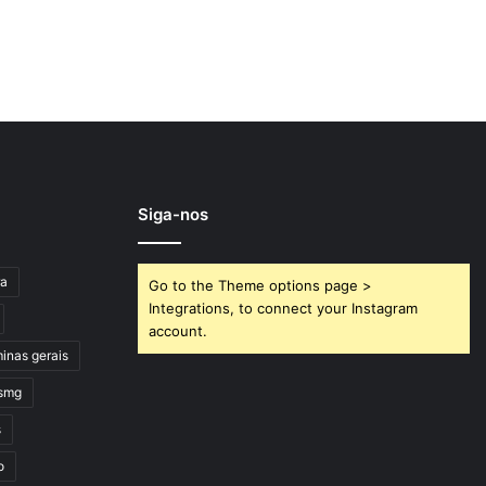
Siga-nos
ra
Go to the Theme options page >
Integrations, to connect your Instagram
account.
inas gerais
smg
s
o