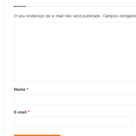
O seu endereço de e-mail não será publicado.
Campos obrigató
C
o
m
e
n
t
á
Nome
*
r
i
o
E-mail
*
*