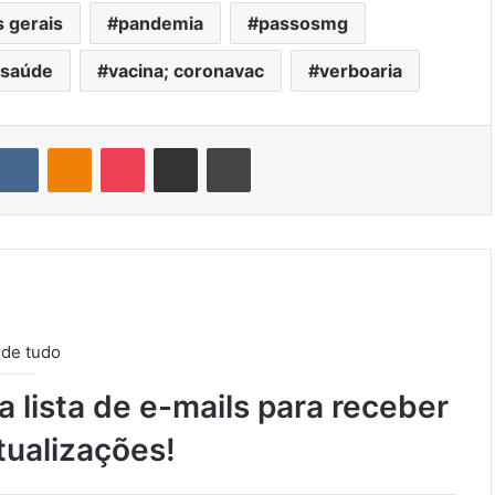
 gerais
pandemia
passosmg
saúde
vacina; coronavac
verboaria
VK
OK
Pocket
Compartilhar via e-mail
Imprimir
 de tudo
 lista de e-mails para receber
tualizações!