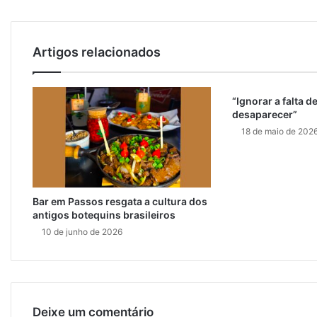
m
a
i
l
Artigos relacionados
“Ignorar a falta de
desaparecer”
18 de maio de 202
Bar em Passos resgata a cultura dos
antigos botequins brasileiros
10 de junho de 2026
Deixe um comentário