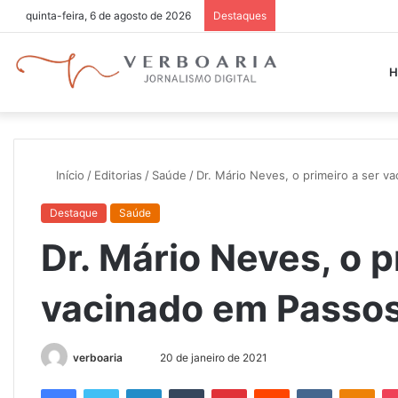
quinta-feira, 6 de agosto de 2026
Destaques
H
Início
/
Editorias
/
Saúde
/
Dr. Mário Neves, o primeiro a ser v
Destaque
Saúde
Dr. Mário Neves, o p
vacinado em Passo
verboaria
M
20 de janeiro de 2021
a
Facebook
Twitter
Linkedin
Tumblr
Pinterest
Reddit
VK
OK