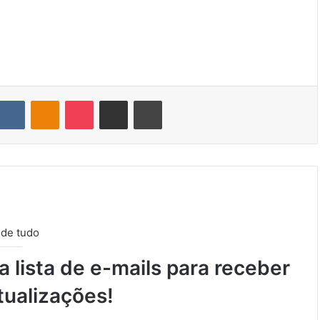
VK
OK
Pocket
Compartilhar via e-mail
Imprimir
 de tudo
 lista de e-mails para receber
tualizações!