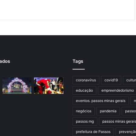
rados
Tags
coronavírus
covid19
cultu
educação
empreendedorismo
eventos. passos minas gerais
m
negócios
pandemia
passo
passos mg
passos minas gerai
prefeitura de Passos
prevençã