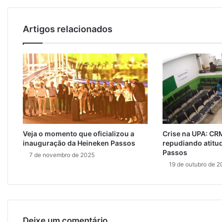
m
a
i
Artigos relacionados
l
Veja o momento que oficializou a
Crise na UPA: CR
inauguração da Heineken Passos
repudiando atitud
Passos
7 de novembro de 2025
19 de outubro de 
Deixe um comentário