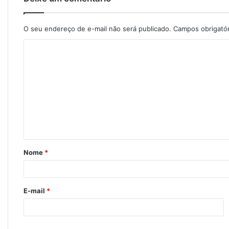
O seu endereço de e-mail não será publicado.
Campos obrigató
C
o
m
e
n
t
á
Nome
*
r
i
o
E-mail
*
*