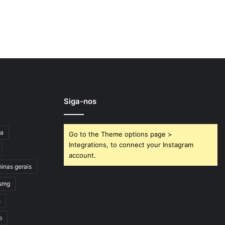
Siga-nos
ra
Go to the Theme options page >
Integrations, to connect your Instagram
account.
inas gerais
smg
s
o