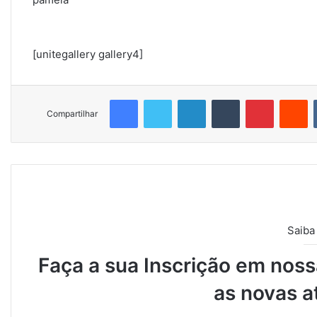
u
m
e
[unitegallery gallery4]
-
m
a
Facebook
Twitter
Linkedin
Tumblr
Pinterest
Reddit
i
Compartilhar
l
Saiba
Faça a sua Inscrição em nossa
as novas a