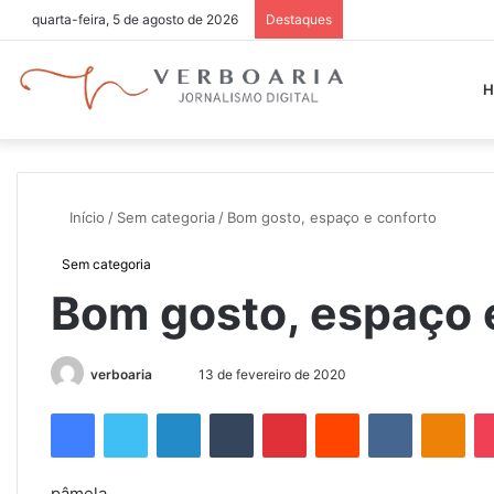
quarta-feira, 5 de agosto de 2026
Destaques
H
Início
/
Sem categoria
/
Bom gosto, espaço e conforto
Sem categoria
Bom gosto, espaço 
verboaria
M
13 de fevereiro de 2020
a
Facebook
Twitter
Linkedin
Tumblr
Pinterest
Reddit
VK
OK
n
d
e
pâmela