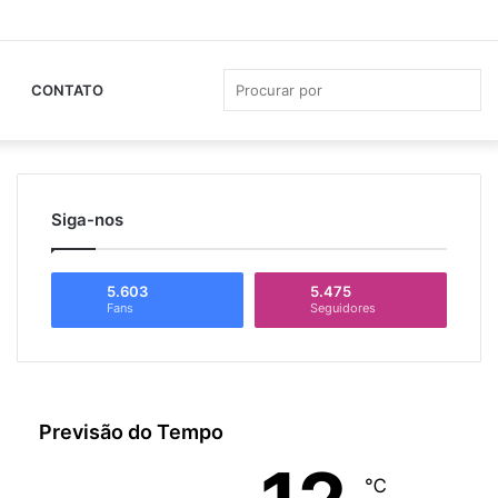
Facebook
YouTube
Instagram
Whats
Ba
La
Pro
CONTATO
por
Siga-nos
5.603
5.475
Fans
Seguidores
Previsão do Tempo
℃