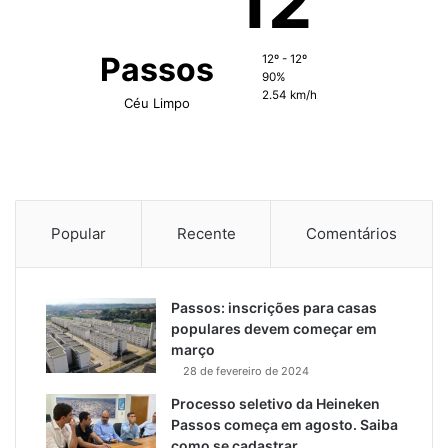
12
Passos
12º - 12º
90%
2.54 km/h
Céu Limpo
Popular
Recente
Comentários
Passos: inscrições para casas
populares devem começar em
março
28 de fevereiro de 2024
Processo seletivo da Heineken
Passos começa em agosto. Saiba
como se cadastrar