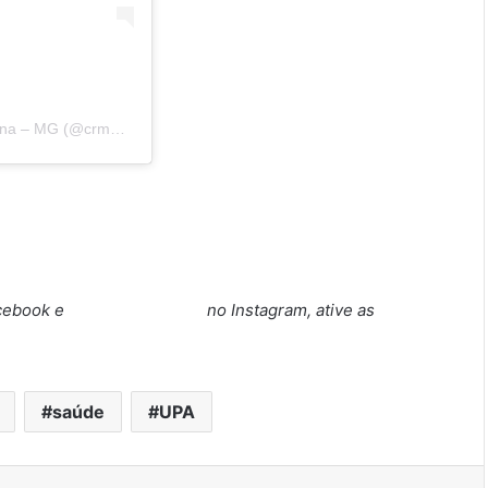
Uma publicação compartilhada por Conselho Reg. de Medicina – MG (@crmmg)
cebook
e
@verboariaoficial
no Instagram, ative as
saúde
UPA
ddit
VK
OK
Pocket
Compartilhar via e-mail
Imprimir