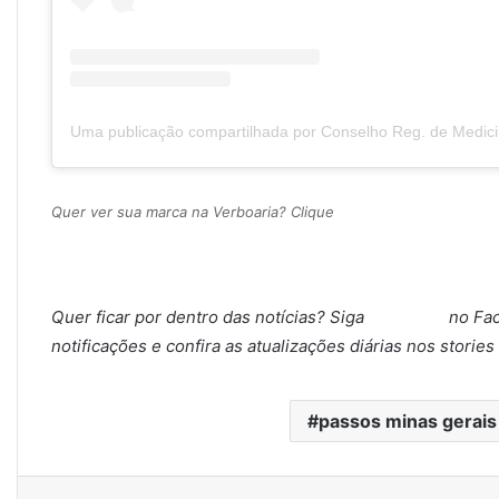
Quer ver sua marca na Verboaria? Clique
aqui
Quer ficar por dentro das notícias? Siga
Verboaria
no Fa
notificações e confira as atualizações diárias nos stories
passos minas gerais
Facebook
Twitter
Linkedin
Tumblr
Pinterest
Re