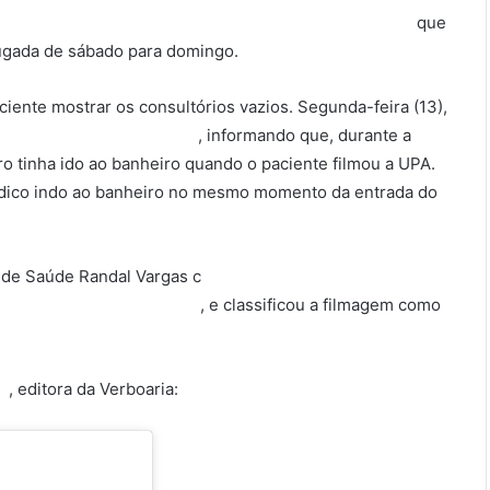
 sociais comunicando o afastamento de três médicos
que
ugada de sábado para domingo.
iente mostrar os consultórios vazios. Segunda-feira (13),
ssos desmentiu o prefeito
, informando que, durante a
o tinha ido ao banheiro quando o paciente filmou a UPA.
dico indo ao banheiro no mesmo momento da entrada do
o de Saúde Randal Vargas c
onfirmou a versão da assessoria
A sem passar pela triagem
, e classificou a filmagem como
ra
, editora da Verboaria: