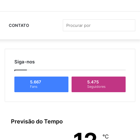
Facebook
YouTube
Instagram
Whats
Ba
Lat
Pro
CONTATO
por
Siga-nos
5.667
5.475
Fans
Seguidores
Previsão do Tempo
℃