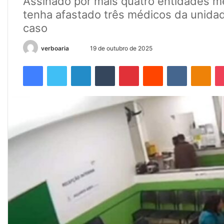
Assinado por mais quatro entidades 
tenha afastado três médicos da unida
caso
Mande
verboaria
19 de outubro de 2025
um
Facebook
Twitter
Linkedin
Tumblr
Pinterest
Reddit
VK
OK
e-
mail