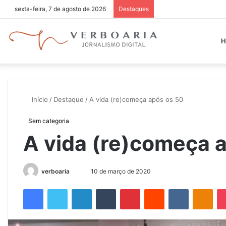
sexta-feira, 7 de agosto de 2026
Destaques
H
Início
/
Destaque
/
A vida (re)começa após os 50
Sem categoria
A vida (re)começa 
verboaria
M
10 de março de 2020
a
Facebook
Twitter
Linkedin
Tumblr
Pinterest
Reddit
VK
OK
n
d
e