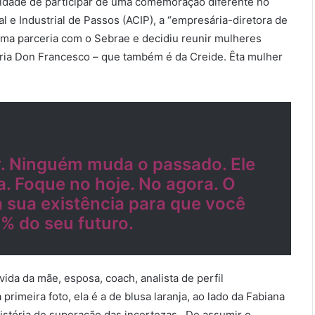
nidade de participar de uma comemoração diferente no
e Industrial de Passos (ACIP), a “empresária-diretora de
uma parceria com o Sebrae e decidiu reunir mulheres
ria Don Francesco – que também é da Creide. Êta mulher
or. Ninguém muda o passado. Ele
a. Foque no hoje. No agora. O
 sua existência para que você
% do seu futuro.
 vida da mãe, esposa, coach, analista de perfil
imeira foto, ela é a de blusa laranja, ao lado da Fabiana
istória de superação das incertezas. De assumir o