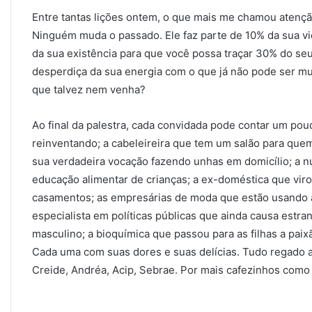
Entre tantas lições ontem, o que mais me chamou atenção 
Ninguém muda o passado. Ele faz parte de 10% da sua vi
da sua existência para que você possa traçar 30% do seu
desperdiça da sua energia com o que já não pode ser mud
que talvez nem venha?
Ao final da palestra, cada convidada pode contar um pou
reinventando; a cabeleireira que tem um salão para quem
sua verdadeira vocação fazendo unhas em domicílio; a nu
educação alimentar de crianças; a ex-doméstica que vir
casamentos; as empresárias de moda que estão usando a c
especialista em políticas públicas que ainda causa est
masculino; a bioquímica que passou para as filhas a paixã
Cada uma com suas dores e suas delícias. Tudo regado a 
Creide, Andréa, Acip, Sebrae. Por mais cafezinhos como 