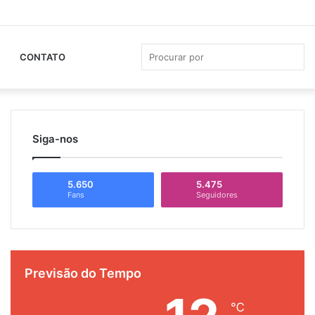
Facebook
YouTube
Instagram
Whats
Ba
La
Pro
CONTATO
por
Siga-nos
5.650
5.475
Fans
Seguidores
Previsão do Tempo
℃