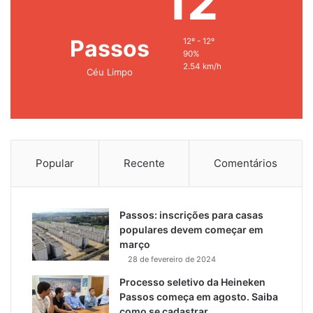
12
Passos
12º - 12º
90%
2.54 km/h
Céu Limpo
Popular
Recente
Comentários
Passos: inscrições para casas
populares devem começar em
março
28 de fevereiro de 2024
Processo seletivo da Heineken
Passos começa em agosto. Saiba
como se cadastrar