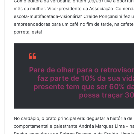
Como editora da Verboaria, ontem (09/03) tive a oportu
mês da mulher. Vice-presidente da Associação Comercial 
escola-multifacetada-visionária” Creide Ponçansini fez 
empreendedoras para um café no fim de tarde, na cafete
porreta, esta!
Pare de olhar para o retrovis
faz parte de 10% da sua vid
presente tem que ser 60% da
possa traçar 30
No cardápio, o prato principal era: degustar a história de
comportamental e palestrante Andréa Marques Lima – na pr
Rocha, consultora do Sebrae Passos, e da Creide. Uma h