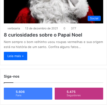
Social
verboaria
13 de dezembro de 2021
0
377
8 curiosidades sobre o Papai Noel
Nem sempre o bom velhinho usou roupas vermelhas e sua origem
está na história de um santo. Confira alguns fatos…
Leia mais »
Siga-nos
5.606
5.475
Fans
Seguidores