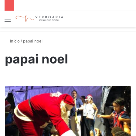
Menu
P
p
Início
/
papai noel
papai noel