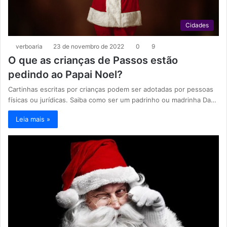
Cidades
verboaria
23 de novembro de 2022
0
9
O que as crianças de Passos estão
pedindo ao Papai Noel?
Cartinhas escritas por crianças podem ser adotadas por pessoas
físicas ou jurídicas. Saiba como ser um padrinho ou madrinha Da…
Leia mais »