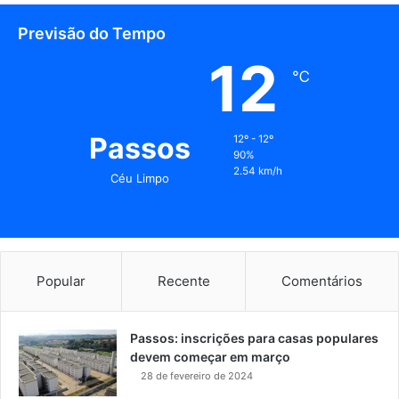
Previsão do Tempo
12
℃
Passos
12º - 12º
90%
2.54 km/h
Céu Limpo
Popular
Recente
Comentários
Passos: inscrições para casas populares
devem começar em março
28 de fevereiro de 2024