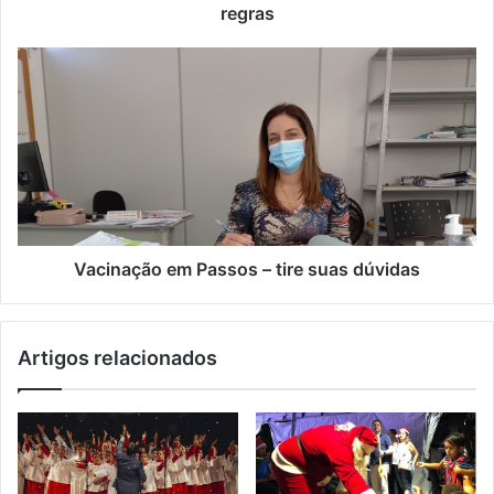
o
regras
d
e
e
m
a
i
l
Vacinação em Passos – tire suas dúvidas
Artigos relacionados