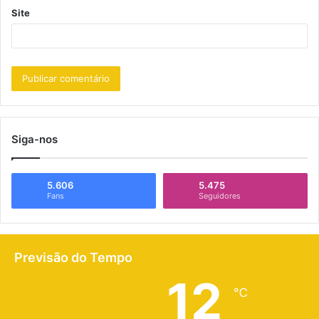
Site
Siga-nos
5.606
5.475
Fans
Seguidores
Previsão do Tempo
12
℃