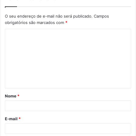
O seu endereço de e-mail não será publicado.
Campos
obrigatórios são marcados com
*
C
o
m
e
n
t
á
Nome
*
r
i
o
E-mail
*
*