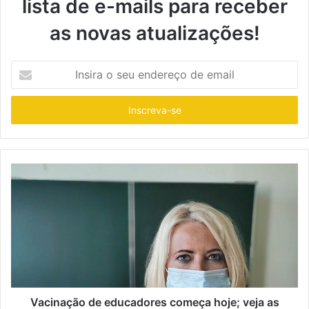
lista de e-mails para receber
as novas atualizações!
I
n
s
i
r
a
o
s
e
u
e
n
d
e
r
e
ç
Vacinação de educadores começa hoje; veja as