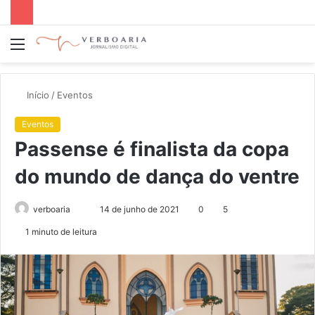
Menu
P
p
Início
/
Eventos
Eventos
Passense é finalista da copa
do mundo de dança do ventre
verboaria
M
14 de junho de 2021
0
5
a
1 minuto de leitura
n
d
e
u
m