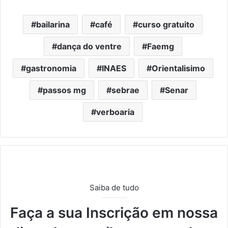
bailarina
café
curso gratuito
dança do ventre
Faemg
gastronomia
INAES
Orientalisimo
passos mg
sebrae
Senar
verboaria
Saiba de tudo
Faça a sua Inscrição em nossa