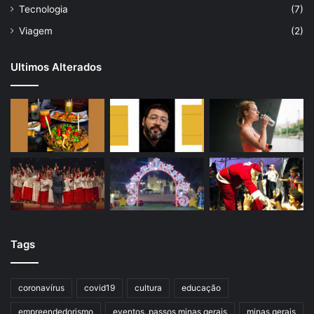
Tecnologia
(7)
Viagem
(2)
Ultimos Alterados
Tags
coronavírus
covid19
cultura
educação
empreendedorismo
eventos. passos minas gerais
minas gerais