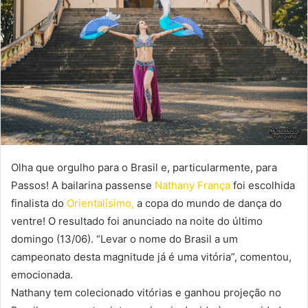
e
-
m
a
i
l
Olha que orgulho para o Brasil e, particularmente, para
Passos! A bailarina passense
Nathany França
foi escolhida
finalista do
Orientalísimo,
a copa do mundo de dança do
ventre! O resultado foi anunciado na noite do último
domingo (13/06). “Levar o nome do Brasil a um
campeonato desta magnitude já é uma vitória”, comentou,
emocionada.
Nathany tem colecionado vitórias e ganhou projeção no