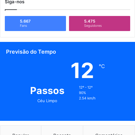
Siga-nos
5.667
5.475
Fans
Seguidores
Previsão do Tempo
12
℃
Passos
12º - 12º
90%
2.54 km/h
Céu Limpo