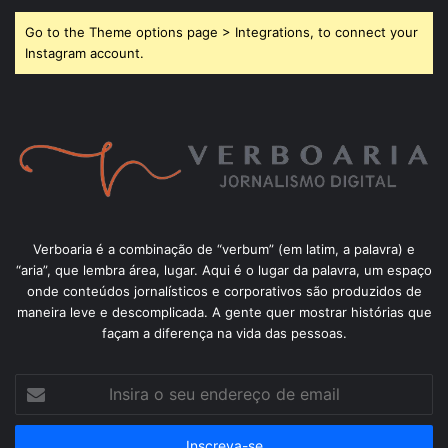
Go to the Theme options page > Integrations, to connect your
Instagram account.
Verboaria é a combinação de “verbum” (em latim, a palavra) e
“aria”, que lembra área, lugar. Aqui é o lugar da palavra, um espaço
onde conteúdos jornalísticos e corporativos são produzidos de
maneira leve e descomplicada. A gente quer mostrar histórias que
façam a diferença na vida das pessoas.
Insira
o
seu
endereço