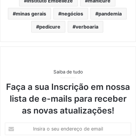
Instituto Embelleze
manicure
minas gerais
negócios
pandemia
pedicure
verboaria
Saiba de tudo
Faça a sua Inscrição em nossa
lista de e-mails para receber
as novas atualizações!
I
n