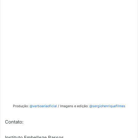
Produção:
@verboariaoficial
/ Imagens e edição:
@sergiohenriquefilmes
Contato:
Instituto Embelleze Passos