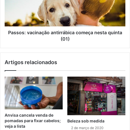
i
l
Passos: vacinação antirrábica começa nesta quinta
(01)
Artigos relacionados
Anvisa cancela venda de
pomadas para fixar cabelos;
Beleza sob medida
veja a lista
2 de março de 2020