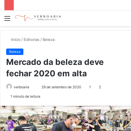
Menu
P
p
Início
/
Editorias
/
Beleza
Beleza
Mercado da beleza deve
fechar 2020 em alta
verboaria
M
29 de setembro de 2020
1
2
a
1 minuto de leitura
n
d
e
u
m