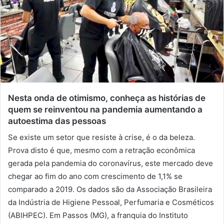
e
-
m
a
i
l
Nesta onda de otimismo, conheça as histórias de
quem se reinventou na pandemia aumentando a
autoestima das pessoas
Se existe um setor que resiste à crise, é o da beleza.
Prova disto é que, mesmo com a retração econômica
gerada pela pandemia do coronavírus, este mercado deve
chegar ao fim do ano com crescimento de 1,1% se
comparado a 2019. Os dados são da Associação Brasileira
da Indústria de Higiene Pessoal, Perfumaria e Cosméticos
(ABIHPEC). Em Passos (MG), a franquia do Instituto