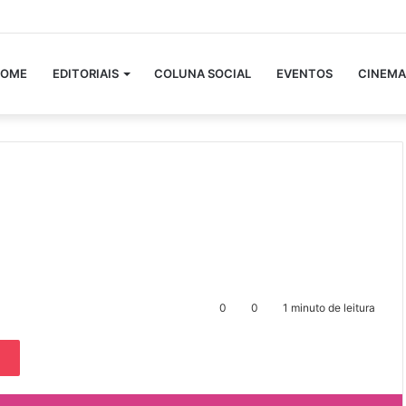
OME
EDITORIAIS
COLUNA SOCIAL
EVENTOS
CINEMA
0
0
1 minuto de leitura
Pocket