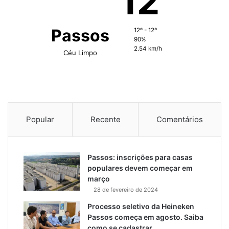
12
Passos
12º - 12º
90%
2.54 km/h
Céu Limpo
Popular
Recente
Comentários
Passos: inscrições para casas
populares devem começar em
março
28 de fevereiro de 2024
Processo seletivo da Heineken
Passos começa em agosto. Saiba
como se cadastrar