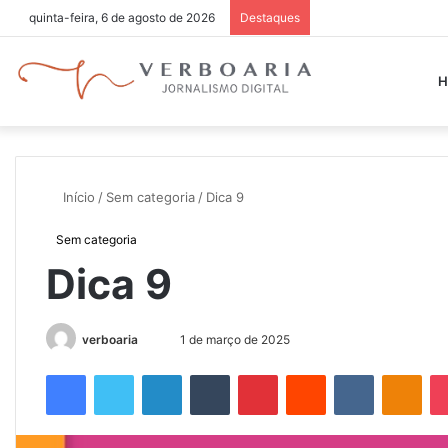
quinta-feira, 6 de agosto de 2026
Destaques
H
Início
/
Sem categoria
/
Dica 9
Sem categoria
Dica 9
Mande
verboaria
1 de março de 2025
um
Facebook
Twitter
Linkedin
Tumblr
Pinterest
Reddit
VK
OK
e-
mail