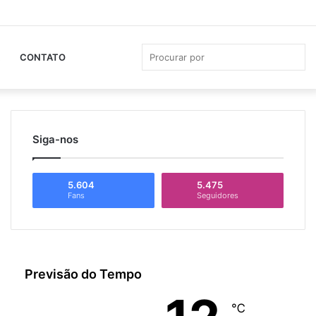
Facebook
YouTube
Instagram
Whats
Ba
Lat
Pro
CONTATO
por
Siga-nos
5.604
5.475
Fans
Seguidores
Previsão do Tempo
℃