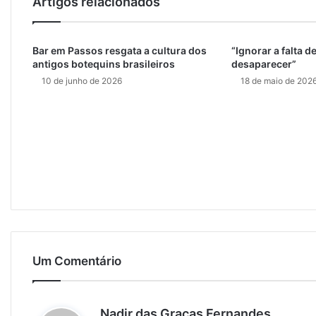
Artigos relacionados
Bar em Passos resgata a cultura dos
“Ignorar a falta de
antigos botequins brasileiros
desaparecer”
10 de junho de 2026
18 de maio de 202
Um Comentário
d
Nadir das Graças Fernandes