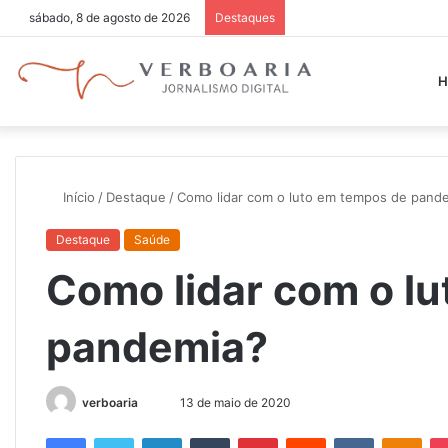
sábado, 8 de agosto de 2026
Destaques
H
Início
/
Destaque
/
Como lidar com o luto em tempos de pand
Destaque
Saúde
Como lidar com o l
pandemia?
verboaria
M
13 de maio de 2020
a
Facebook
Twitter
Linkedin
Tumblr
Pinterest
Reddit
VK
OK