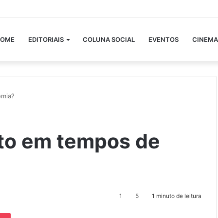
OME
EDITORIAIS
COLUNA SOCIAL
EVENTOS
CINEMA
emia?
uto em tempos de
1
5
1 minuto de leitura
Pocket