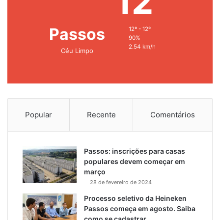
12
Passos
12º - 12º
90%
2.54 km/h
Céu Limpo
Popular
Recente
Comentários
Passos: inscrições para casas
populares devem começar em
março
28 de fevereiro de 2024
Processo seletivo da Heineken
Passos começa em agosto. Saiba
como se cadastrar