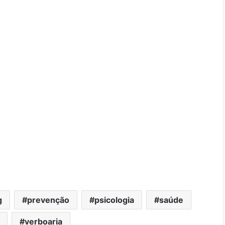
g
prevenção
psicologia
saúde
verboaria