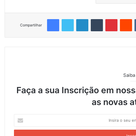
Facebook
Twitter
Linkedin
Tumblr
Pinterest
Reddit
Compartilhar
Saiba
Faça a sua Inscrição em nossa
as novas a
I
n
s