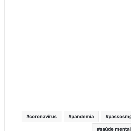
coronavírus
pandemia
passosm
saúde mental