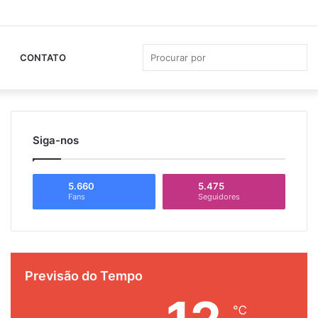
Facebook
YouTube
Instagram
Whats
Ba
La
Pro
CONTATO
por
Siga-nos
5.660
5.475
Fans
Seguidores
Previsão do Tempo
℃