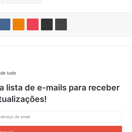
VK
OK
Pocket
Compartilhar via e-mail
Imprimir
 de tudo
 lista de e-mails para receber
tualizações!