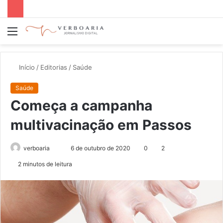
Menu
P
p
Início
/
Editorias
/
Saúde
Saúde
Começa a campanha
multivacinação em Passos
verboaria
M
6 de outubro de 2020
0
2
a
2 minutos de leitura
n
d
e
u
m