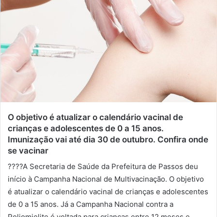
e
-
m
a
i
l
O objetivo é atualizar o calendário vacinal de
crianças e adolescentes de 0 a 15 anos.
Imunização vai até dia 30 de outubro. Confira onde
se vacinar
????A Secretaria de Saúde da Prefeitura de Passos deu
início à Campanha Nacional de Multivacinação. O objetivo
é atualizar o calendário vacinal de crianças e adolescentes
de 0 a 15 anos. Já a Campanha Nacional contra a
Poliomielite é voltada para crianças entre 12 meses e