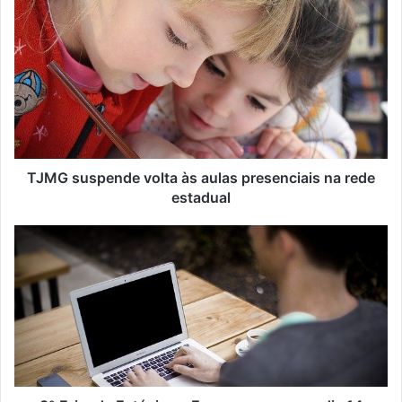
s
e
u
e
n
d
e
r
e
ç
TJMG suspende volta às aulas presenciais na rede
o
estadual
d
e
e
m
a
i
l