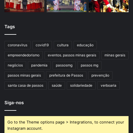
Tags
coronavírus
covid19
cultura
educação
empreendedorismo
eventos. passos minas gerais
minas gerais
negócios
pandemia
passosmg
passos mg
passos minas gerais
prefeitura de Passos
prevenção
santa casa de passos
saúde
solidariedade
verboaria
Siga-nos
Go to the Theme options page > Integrations, to connect your
Instagram account.