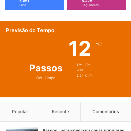
5.661
5.475
Fans
Seguidores
Previsão do Tempo
12
℃
Passos
12º - 12º
90%
2.54 km/h
Céu Limpo
Popular
Recente
Comentários
Passos: inscrições para casas populares