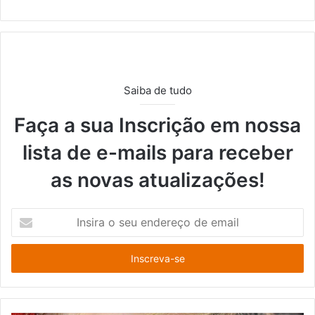
Saiba de tudo
Faça a sua Inscrição em nossa
lista de e-mails para receber
as novas atualizações!
I
n
s
i
r
a
o