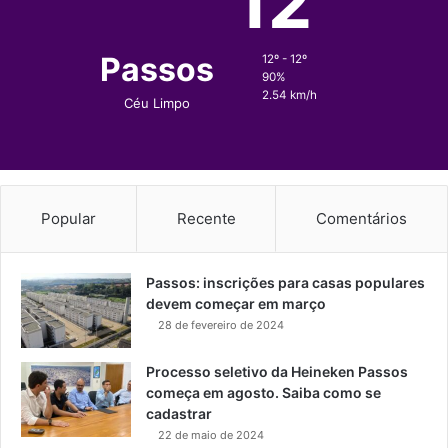
12
Passos
12º - 12º
90%
2.54 km/h
Céu Limpo
Popular
Recente
Comentários
Passos: inscrições para casas populares
devem começar em março
28 de fevereiro de 2024
Processo seletivo da Heineken Passos
começa em agosto. Saiba como se
cadastrar
22 de maio de 2024