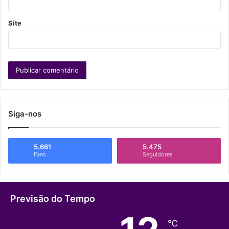
Site
Siga-nos
5.661
5.475
Fans
Seguidores
Previsão do Tempo
℃