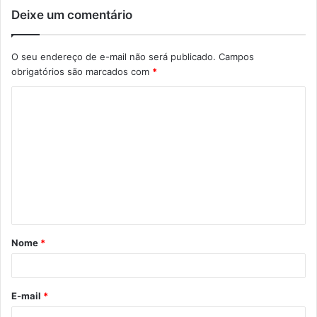
Deixe um comentário
O seu endereço de e-mail não será publicado.
Campos
obrigatórios são marcados com
*
C
o
m
e
n
t
á
Nome
*
r
i
o
E-mail
*
*