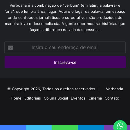
Verboaria é a combinação de “verbum” (em latim, a palavra) e
“aria”, que lembra área, lugar. Aqui é o lugar da palavra, um espaço
onde conteúdos jornalísticos e corporativos são produzidos de
maneira leve e descomplicada. A gente quer mostrar histórias que
façam a diferença na vida das pessoas.
Insira
o
seu
endereço
de
email
© Copyright 2026, Todos os direitos reservados |
Verboaria
Home
Editoriais
Coluna Social
Eventos
Cinema
Contato
Facebook
YouTube
Instagram
WhatsApp