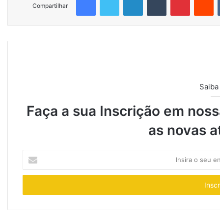
Compartilhar
Saiba
Faça a sua Inscrição em nossa
as novas a
Insira
o
seu
endereço
de
email