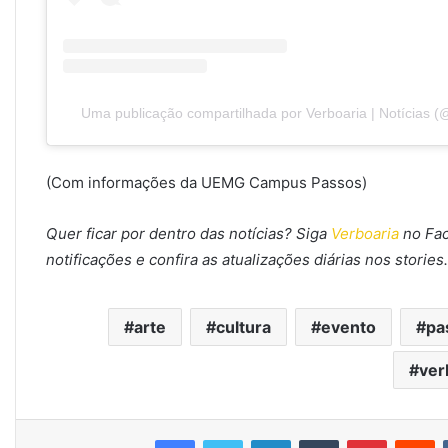
Uma publicação compartilhada por Verboaria | Notícias (@
(Com informações da UEMG Campus Passos)
Quer ficar por dentro das notícias? Siga
Verboaria
no Fa
notificações e confira as atualizações diárias nos stories.
arte
cultura
evento
pa
ver
Facebook
Twitter
Linkedin
Tumblr
Pinterest
Re