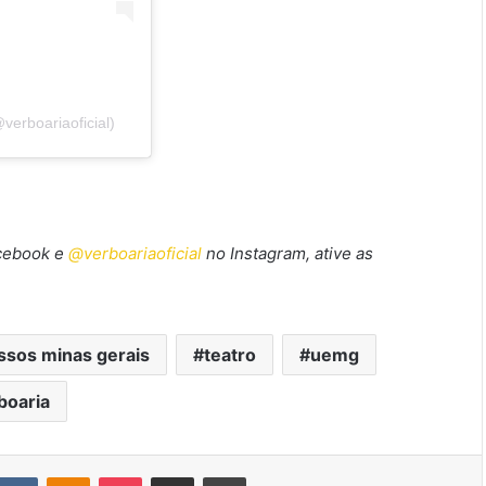
verboariaoficial)
cebook
e
@verboariaoficial
no Instagram, ative as
ssos minas gerais
teatro
uemg
boaria
ddit
VK
OK
Pocket
Compartilhar via e-mail
Imprimir