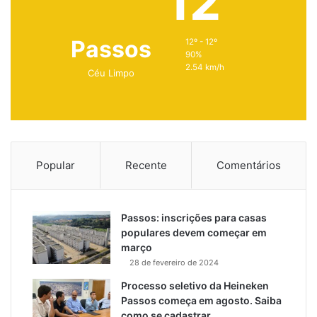
12
Passos
12º - 12º
90%
2.54 km/h
Céu Limpo
Popular
Recente
Comentários
Passos: inscrições para casas
populares devem começar em
março
28 de fevereiro de 2024
Processo seletivo da Heineken
Passos começa em agosto. Saiba
como se cadastrar