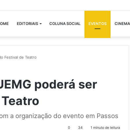
OME
EDITORIAIS
COLUNA SOCIAL
EVENTOS
CINEMA
o Festival de Teatro
 UEMG poderá ser
 Teatro
 com a organização do evento em Passos
0
34
1 minuto de leitura