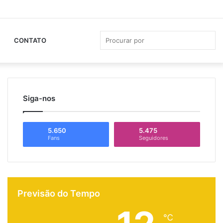
Facebook
YouTube
Instagram
Whats
Ba
Lat
Pro
CONTATO
por
Siga-nos
5.650
5.475
Fans
Seguidores
Previsão do Tempo
℃