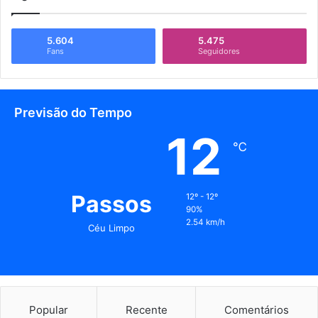
5.604
5.475
Fans
Seguidores
Previsão do Tempo
12
℃
Passos
12º - 12º
90%
2.54 km/h
Céu Limpo
Popular
Recente
Comentários