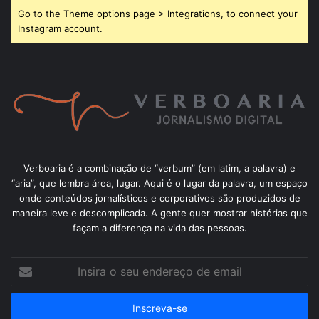
Go to the Theme options page > Integrations, to connect your
Instagram account.
Verboaria é a combinação de “verbum” (em latim, a palavra) e
“aria”, que lembra área, lugar. Aqui é o lugar da palavra, um espaço
onde conteúdos jornalísticos e corporativos são produzidos de
maneira leve e descomplicada. A gente quer mostrar histórias que
façam a diferença na vida das pessoas.
Insira
o
seu
endereço