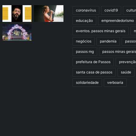
coronavírus
covid19
cultu
educação
empreendedorismo
eventos. passos minas gerais
m
negócios
pandemia
passo
passos mg
passos minas gerai
prefeitura de Passos
prevençã
santa casa de passos
saúde
solidariedade
verboaria