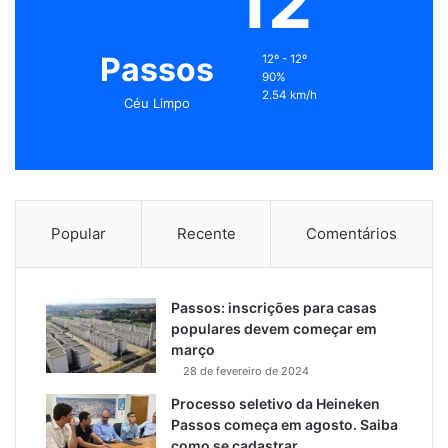
12
Passos
12º - 12º
90%
2.54 km/h
Céu Limpo
Popular
Recente
Comentários
Passos: inscrições para casas
populares devem começar em
março
28 de fevereiro de 2024
Processo seletivo da Heineken
Passos começa em agosto. Saiba
como se cadastrar