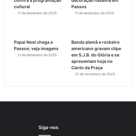
confira a programação
decoração natalina em
cultural
Passos
11 de dezembro de 2025
11 de dezembro de 2025
Papai Noel chega a
Banda alemã e rockeiro
Passos; veja imagens
americano gravam clipe
em S.J.B. do Glória e se
11 de dezembro de 2025
apresentam hoje no
Canto da Praça
27 de novembro de 2025
Siga-nos