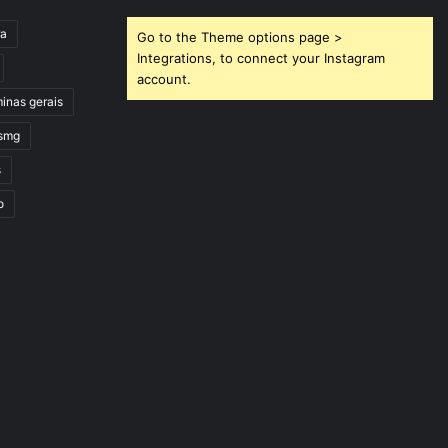
ra
Go to the Theme options page >
Integrations, to connect your Instagram
account.
inas gerais
smg
s
o