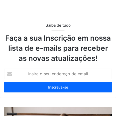
Saiba de tudo
Faça a sua Inscrição em nossa
lista de e-mails para receber
as novas atualizações!
I
n
s
i
r
a
o
s
e