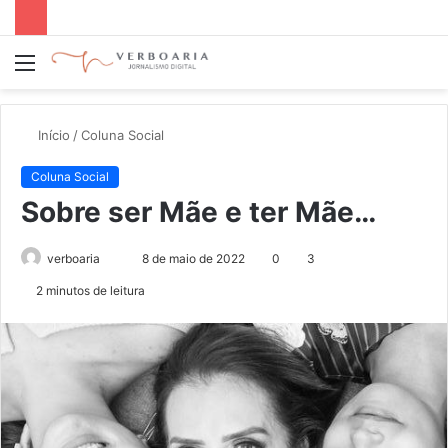
Menu
P
p
Início
/
Coluna Social
Coluna Social
Sobre ser Mãe e ter Mãe…
verboaria
M
8 de maio de 2022
0
3
a
2 minutos de leitura
n
d
e
u
m
e