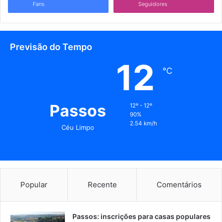
Fans
Seguidores
Previsão do Tempo
12
℃
Passos
12º - 12º
90%
2.54 km/h
Céu Limpo
Popular
Recente
Comentários
Passos: inscrições para casas populares