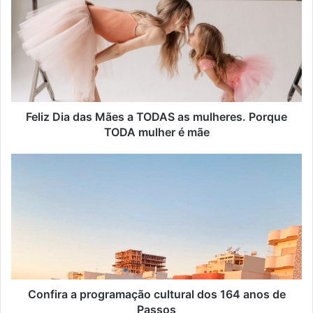
u
e
n
d
e
r
e
ç
Feliz Dia das Mães a TODAS as mulheres. Porque
o
TODA mulher é mãe
d
e
e
m
a
i
l
Confira a programação cultural dos 164 anos de
Passos