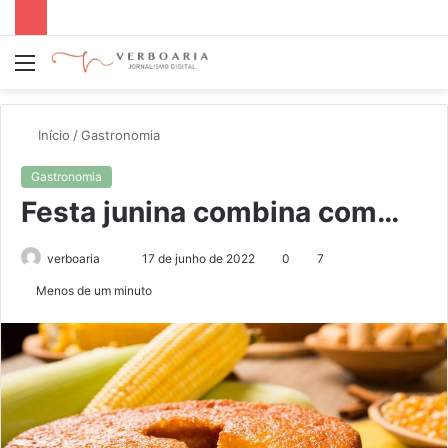
Menu
P
p
Início
/
Gastronomia
Gastronomia
Festa junina combina com…
verboaria
M
17 de junho de 2022
0
7
a
Menos de um minuto
n
d
e
u
m
e