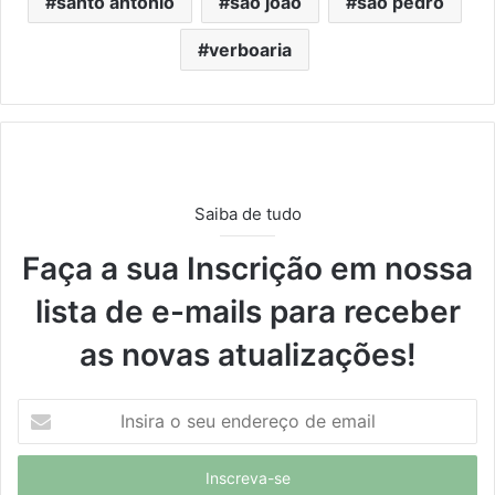
santo antônio
são joão
são pedro
verboaria
Saiba de tudo
Faça a sua Inscrição em nossa
lista de e-mails para receber
as novas atualizações!
I
n
s
i