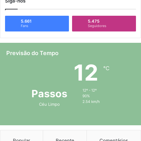
Siga-nos
5.661
5.475
Fans
Seguidores
Previsão do Tempo
12
℃
Passos
12º - 12º
90%
2.54 km/h
Céu Limpo
Popular
Recente
Comentários