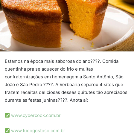
-
m
a
i
l
Estamos na época mais saborosa do ano????. Comida
quentinha pra se aquecer do frio e muitas
confraternizações em homenagem a Santo Antônio, São
João e São Pedro ????. A Verboaria separou 4 sites que
trazem receitas deliciosas desses quitutes tão apreciados
durante as festas juninas????. Anota aí:
www.cybercook.com.br
www.tudogostoso.com.br