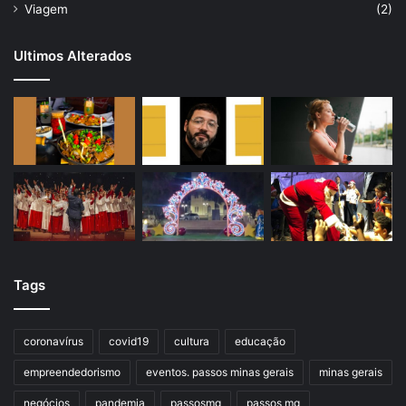
Viagem
(2)
Ultimos Alterados
Tags
coronavírus
covid19
cultura
educação
empreendedorismo
eventos. passos minas gerais
minas gerais
negócios
pandemia
passosmg
passos mg