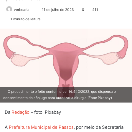
verboaria
M
11 de julho de 2023
0
411
a
1 minuto de leitura
n
d
e
u
m
e
-
m
a
i
O procedimento é feito conforme Lei 14.443/2022, que dispensa o
l
consentimento do cônjuge para autorizar a cirurgia (Foto: Pixabay)
Da
Redação
– foto: Pixabay
A
Prefeitura Municipal de Passos
, por meio da Secretaria