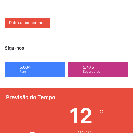
Siga-nos
5.604
5.475
Fans
Seguidores
Previsão do Tempo
12
℃
12º - 12º