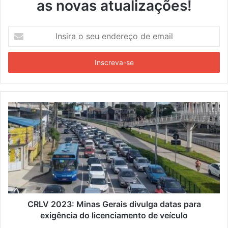
as novas atualizações!
I
n
s
i
r
a
o
s
e
u
e
n
d
e
r
e
ç
CRLV 2023: Minas Gerais divulga datas para
o
exigência do licenciamento de veículo
d