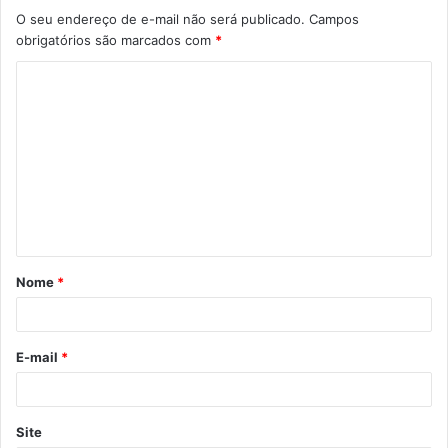
O seu endereço de e-mail não será publicado.
Campos
obrigatórios são marcados com
*
C
o
m
e
n
t
á
Nome
*
r
i
o
E-mail
*
*
Site