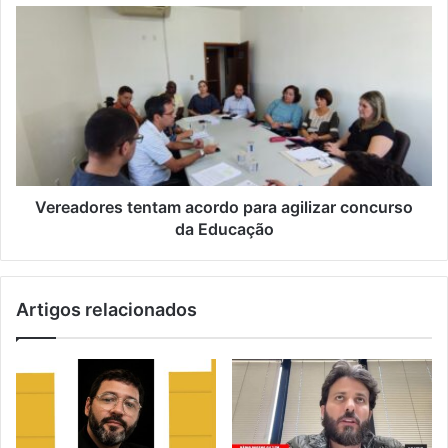
e
e
m
a
i
l
Vereadores tentam acordo para agilizar concurso
da Educação
Artigos relacionados