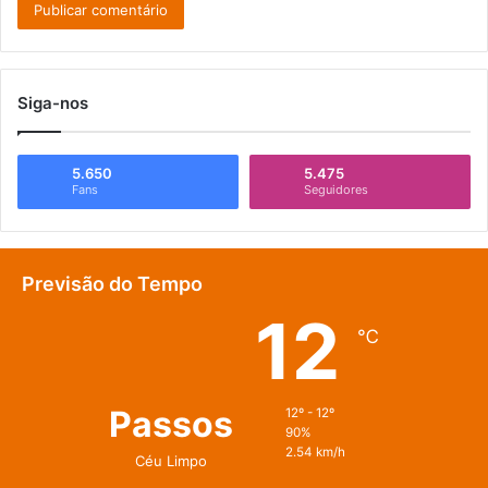
Siga-nos
5.650
5.475
Fans
Seguidores
Previsão do Tempo
12
℃
Passos
12º - 12º
90%
2.54 km/h
Céu Limpo