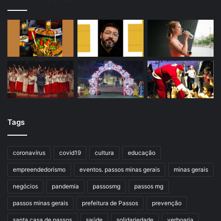
Tags
coronavírus
covid19
cultura
educação
empreendedorismo
eventos. passos minas gerais
minas gerais
negócios
pandemia
passosmg
passos mg
passos minas gerais
prefeitura de Passos
prevenção
santa casa de passos
saúde
solidariedade
verboaria