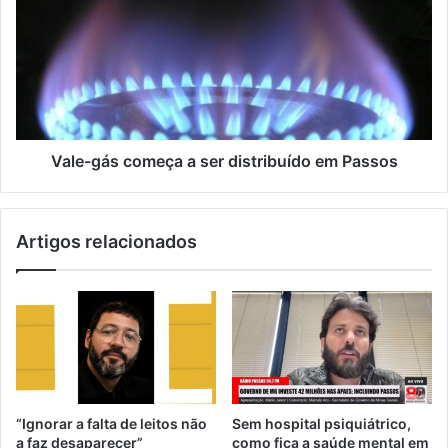
m
a
i
l
Vale-gás começa a ser distribuído em Passos
Artigos relacionados
“Ignorar a falta de leitos não
Sem hospital psiquiátrico,
a faz desaparecer”
como fica a saúde mental em