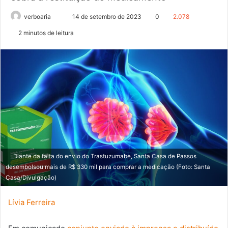
verboaria
M
14 de setembro de 2023
0
2.078
a
2 minutos de leitura
n
d
e
u
m
e
-
m
a
i
Diante da falta do envio do Trastuzumabe, Santa Casa de Passos
l
desembolsou mais de R$ 330 mil para comprar a medicação (Foto: Santa
Casa/Divulgação)
Lívia Ferreira