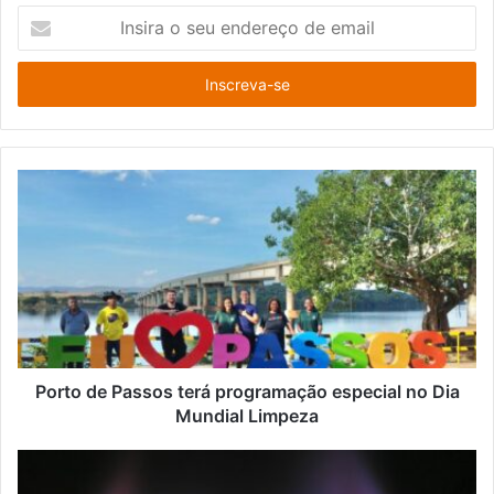
I
n
s
i
r
a
o
s
e
u
e
n
d
e
r
e
ç
Porto de Passos terá programação especial no Dia
o
Mundial Limpeza
d
e
e