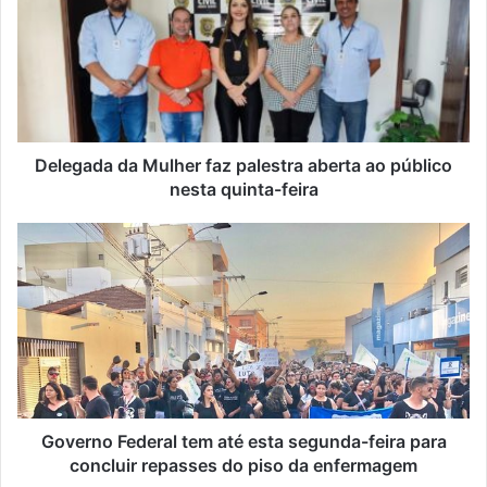
u
e
n
d
e
r
e
ç
Delegada da Mulher faz palestra aberta ao público
o
nesta quinta-feira
d
e
e
m
a
i
l
Governo Federal tem até esta segunda-feira para
concluir repasses do piso da enfermagem