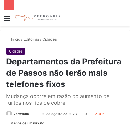
Menu
P
p
Início
/
Editorias
/
Cidades
Cidades
Departamentos da Prefeitura
de Passos não terão mais
telefones fixos
Mudança ocorre em razão do aumento de
furtos nos fios de cobre
verboaria
M
20 de agosto de 2023
0
2.006
a
Menos de um minuto
n