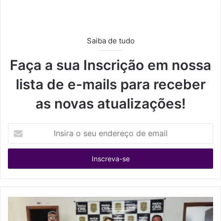
Saiba de tudo
Faça a sua Inscrição em nossa
lista de e-mails para receber
as novas atualizações!
I
n
s
i
r
a
o
s
e