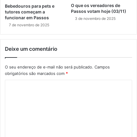
O que os vereadores de
Bebedouros para pets e
Passos votam hoje (03/11)
tutores começam a
funcionar em Passos
3 de novembro de 2025
7 de novembro de 2025
Deixe um comentário
O seu endereço de e-mail não será publicado.
Campos
obrigatórios são marcados com
*
C
o
m
e
n
t