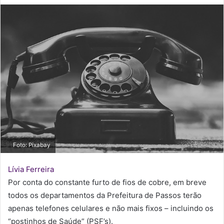
d
e
u
m
e
-
m
a
i
l
Foto: Pixabay
Lívia Ferreira
Por conta do constante furto de fios de cobre, em breve
todos os departamentos da Prefeitura de Passos terão
apenas telefones celulares e não mais fixos – incluindo os
“postinhos de Saúde” (PSF’s).