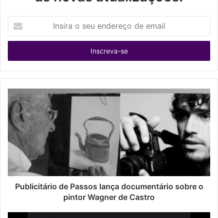
I
n
s
i
r
a
o
s
e
u
e
n
d
e
r
e
ç
Publicitário de Passos lança documentário sobre o
o
pintor Wagner de Castro
d
e