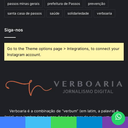
passos minas gerais
prefeitura de Passos
prevenção
santa casa de passos
saúde
solidariedade
verboaria
Siga-nos
Go to the Theme options page > Integrations, to connect your
Instagram account.
Verboaria é a combinação de “verbum” (em latim, a palavra) e
“aria”, que lembra área, lugar. Aqui é o lugar da palavra, um espaço
onde conteúdos jornalísticos e corporativos são produzidos de