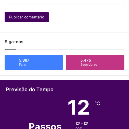
Siga-nos
5.667
5.475
Fans
Seguidores
Previsão do Tempo
12
℃
Passos
12º - 12º
90%