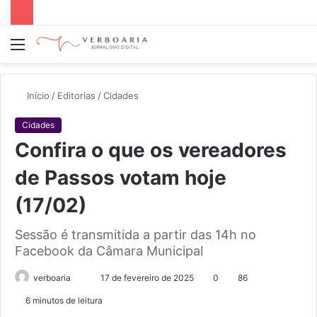
Menu
P
p
Início
/
Editorias
/
Cidades
Cidades
Confira o que os vereadores
de Passos votam hoje
(17/02)
Sessão é transmitida a partir das 14h no
Facebook da Câmara Municipal
verboaria
M
17 de fevereiro de 2025
0
86
a
6 minutos de leitura
n