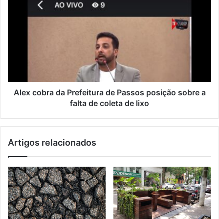
e
m
a
i
l
Alex cobra da Prefeitura de Passos posição sobre a
falta de coleta de lixo
Artigos relacionados