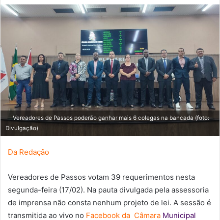
d
e
u
m
e
-
m
a
i
l
Vereadores de Passos poderão ganhar mais 6 colegas na bancada (foto:
Divulgação)
Da Redação
Vereadores de Passos votam 39 requerimentos nesta
segunda-feira (17/02). Na pauta divulgada pela assessoria
de imprensa não consta nenhum projeto de lei. A sessão é
transmitida ao vivo no
Facebook da Câmara
Municipal