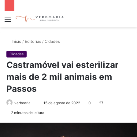
Menu
P
p
Início
/
Editorias
/
Cidades
Cidades
Castramóvel vai esterilizar
mais de 2 mil animais em
Passos
verboaria
M
15 de agosto de 2022
0
27
a
2 minutos de leitura
n
d
e