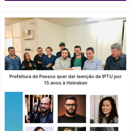
r
a
o
s
e
u
e
n
d
e
r
e
ç
Prefeitura de Passos quer dar isenção de IPTU por
o
15 anos à Heineken
d
e
e
m
a
i
l