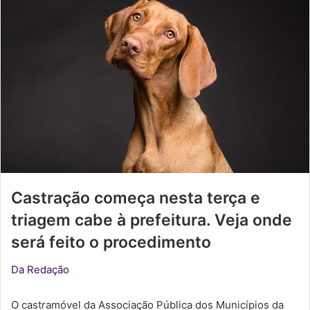
u
m
e
-
m
a
i
l
Castração começa nesta terça e
triagem cabe à prefeitura. Veja onde
será feito o procedimento
Da Redação
O castramóvel da Associação Pública dos Municípios da