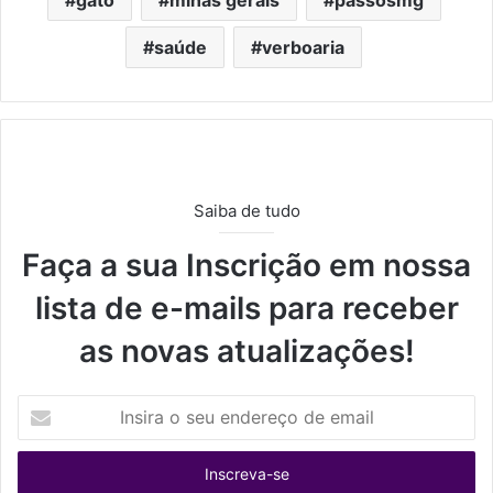
gato
minas gerais
passosmg
saúde
verboaria
Saiba de tudo
Faça a sua Inscrição em nossa
lista de e-mails para receber
as novas atualizações!
I
n
s
i