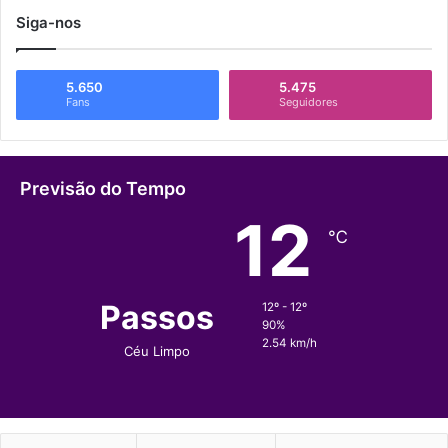
Siga-nos
5.650
5.475
Fans
Seguidores
Previsão do Tempo
12
℃
Passos
12º - 12º
90%
2.54 km/h
Céu Limpo