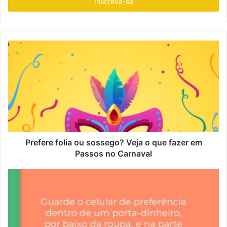
i
r
a
o
s
e
u
e
n
d
e
r
e
ç
Prefere folia ou sossego? Veja o que fazer em
o
Passos no Carnaval
d
e
e
m
a
i
l