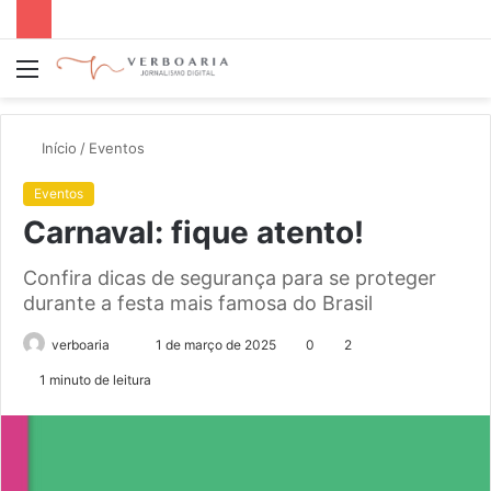
Menu
P
p
Início
/
Eventos
Eventos
Carnaval: fique atento!
Confira dicas de segurança para se proteger
durante a festa mais famosa do Brasil
verboaria
M
1 de março de 2025
0
2
a
1 minuto de leitura
n
d
e
u