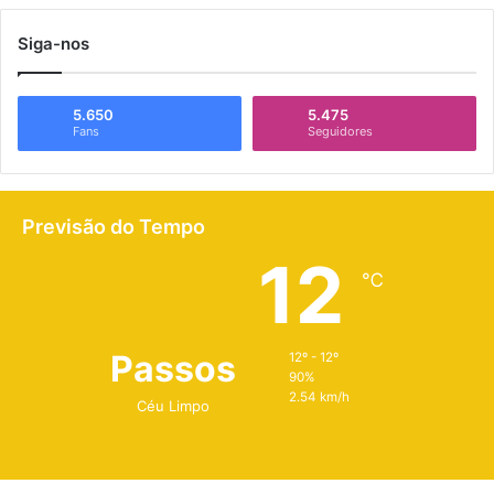
Siga-nos
5.650
5.475
Fans
Seguidores
Previsão do Tempo
12
℃
Passos
12º - 12º
90%
2.54 km/h
Céu Limpo