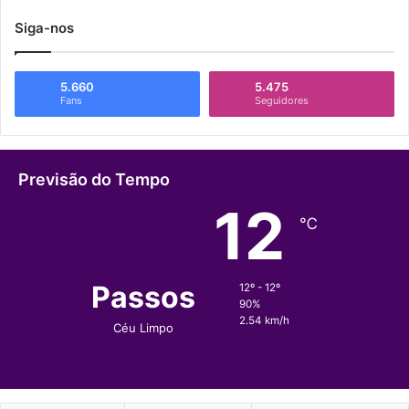
Siga-nos
5.660
5.475
Fans
Seguidores
Previsão do Tempo
12
℃
Passos
12º - 12º
90%
2.54 km/h
Céu Limpo