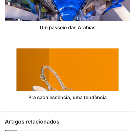
d
e
r
e
ç
Um passeio das Arábias
o
d
e
e
m
a
i
l
Pra cada essência, uma tendência
Artigos relacionados