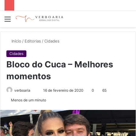
Menu
P
p
Início
/
Editorias
/
Cidades
Cidades
Bloco do Cuca – Melhores
momentos
verboaria
M
16 de fevereiro de 2020
0
65
a
Menos de um minuto
n
d
e
u
m