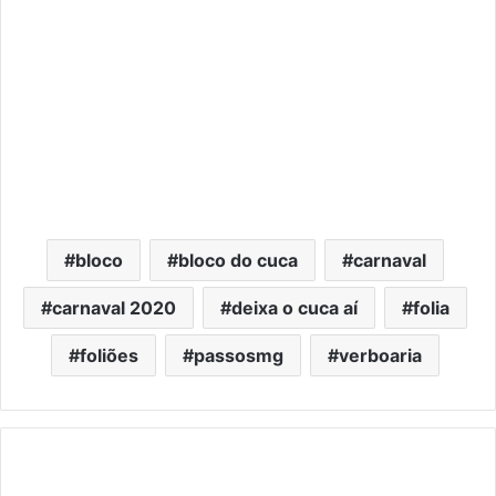
bloco
bloco do cuca
carnaval
carnaval 2020
deixa o cuca aí
folia
foliões
passosmg
verboaria