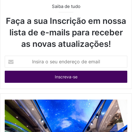
Saiba de tudo
Faça a sua Inscrição em nossa
lista de e-mails para receber
as novas atualizações!
I
n
s
i
r
a
o
s
e
u
e
n