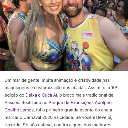
e
-
m
a
i
l
Um mar de gente, muita animação e criatividade nas
maquiagens e customização dos abadás. Assim foi a 10ª
edição do
Deixa o Cuca Aí
, o bloco mais tradicional de
Passos. Realizado no
Parque de Exposições Adolpho
Coelho Lemos
, foi o primeiro grande evento do ano a
marcar o Carnaval 2020 na cidade. Se você esteve lá,
recorde. Se não esteve, confira alguns dos melhores