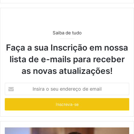
Saiba de tudo
Faça a sua Inscrição em nossa
lista de e-mails para receber
as novas atualizações!
I
n
s
i
r
a
o
s