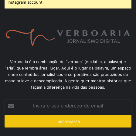
Instagram account.
Verboaria é a combinação de “verbum” (em latim, a palavra) e
“aria”, que lembra área, lugar. Aqui é o lugar da palavra, um espaço
onde conteúdos jornalísticos e corporativos são produzidos de
maneira leve e descomplicada. A gente quer mostrar histórias que
façam a diferença na vida das pessoas.
Insira
o
seu
endereço
de
email