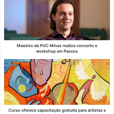
e
u
e
n
d
e
r
e
ç
Maestro da PUC Minas realiza concerto e
o
workshop em Passos
d
e
e
m
a
i
l
Curso oferece capacitação gratuita para artistas e