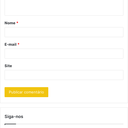
t
á
Nome
*
r
i
o
E-mail
*
*
Site
Siga-nos