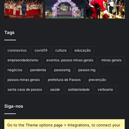
Tags
coronavírus
covid19
cultura
educação
empreendedorismo
eventos. passos minas gerais
minas gerais
negócios
pandemia
passosmg
passos mg
passos minas gerais
prefeitura de Passos
prevenção
santa casa de passos
saúde
solidariedade
verboaria
Siga-nos
Go to the Theme options page > Integrations, to connect your