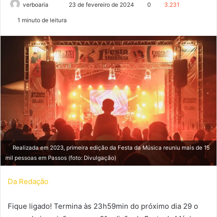
verboaria
M
23 de fevereiro de 2024
0
3.231
a
1 minuto de leitura
n
d
e
u
m
e
-
m
a
i
l
Realizada em 2023, primeira edição da Festa da Música reuniu mais de 15
mil pessoas em Passos (foto: Divulgação)
Da Redação
Fique ligado! Termina às 23h59min do próximo dia 29 o