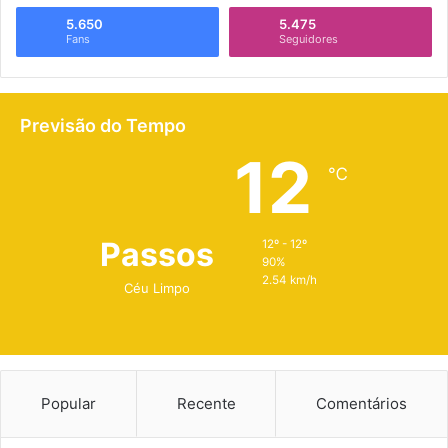
5.650
5.475
Fans
Seguidores
Previsão do Tempo
12
℃
Passos
12º - 12º
90%
2.54 km/h
Céu Limpo
Popular
Recente
Comentários