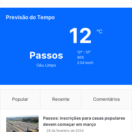
Previsão do Tempo
12
℃
Passos
12º - 12º
90%
2.54 km/h
Céu Limpo
Popular
Recente
Comentários
Passos: inscrições para casas populares
devem começar em março
28 de fevereiro de 2024