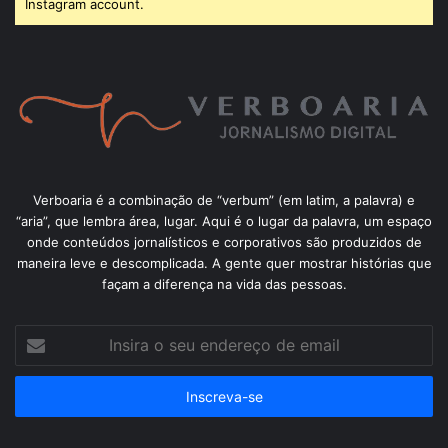
Instagram account.
Verboaria é a combinação de “verbum” (em latim, a palavra) e
“aria”, que lembra área, lugar. Aqui é o lugar da palavra, um espaço
onde conteúdos jornalísticos e corporativos são produzidos de
maneira leve e descomplicada. A gente quer mostrar histórias que
façam a diferença na vida das pessoas.
Insira
o
seu
endereço
de
email