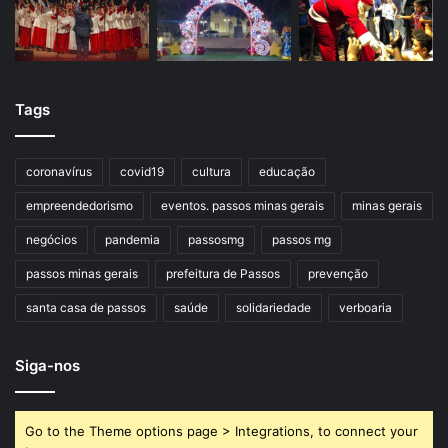
Tags
coronavírus
covid19
cultura
educação
empreendedorismo
eventos. passos minas gerais
minas gerais
negócios
pandemia
passosmg
passos mg
passos minas gerais
prefeitura de Passos
prevenção
santa casa de passos
saúde
solidariedade
verboaria
Siga-nos
Go to the Theme options page > Integrations, to connect your