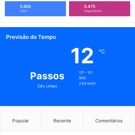
5.650
5.475
Fans
Seguidores
Previsão do Tempo
12
℃
Passos
12º - 12º
90%
2.54 km/h
Céu Limpo
Popular
Recente
Comentários