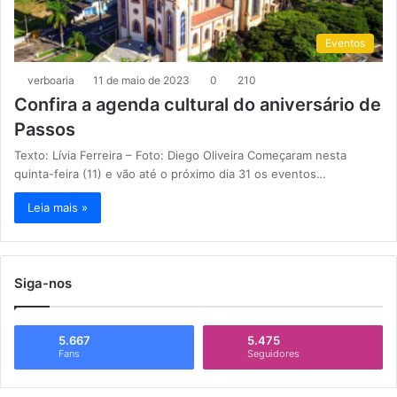
Eventos
verboaria
11 de maio de 2023
0
210
Confira a agenda cultural do aniversário de
Passos
Texto: Lívia Ferreira – Foto: Diego Oliveira Começaram nesta
quinta-feira (11) e vão até o próximo dia 31 os eventos…
Leia mais »
Siga-nos
5.667
5.475
Fans
Seguidores