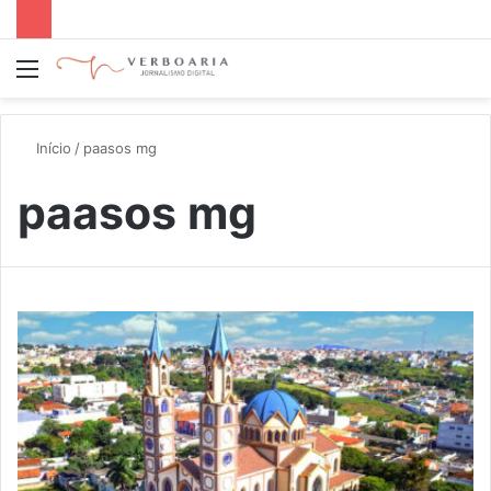
Menu
P
p
Início
/
paasos mg
paasos mg