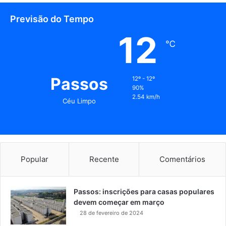
Previsão do Tempo
12
℃
Passos
12º - 12º
90%
2.54 km/h
Céu Limpo
Popular
Recente
Comentários
Passos: inscrições para casas populares
devem começar em março
28 de fevereiro de 2024