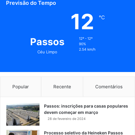
Previsão do Tempo
12
℃
Passos
12º - 12º
90%
2.54 km/h
Céu Limpo
Popular
Recente
Comentários
Passos: inscrições para casas populares
devem começar em março
28 de fevereiro de 2024
Processo seletivo da Heineken Passos