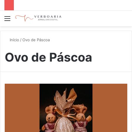
Menu
P
p
Início
/
Ovo de Páscoa
Ovo de Páscoa