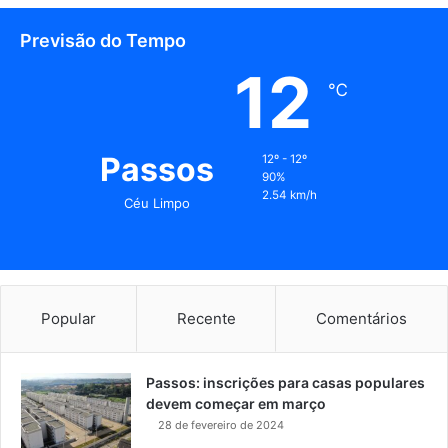
Previsão do Tempo
12
℃
Passos
12º - 12º
90%
2.54 km/h
Céu Limpo
Popular
Recente
Comentários
Passos: inscrições para casas populares
devem começar em março
28 de fevereiro de 2024