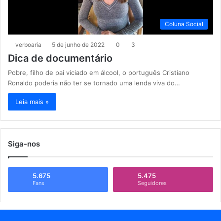
Coluna Social
verboaria
5 de junho de 2022
0
3
Dica de documentário
Pobre, filho de pai viciado em álcool, o português Cristiano
Ronaldo poderia não ter se tornado uma lenda viva do…
Leia mais »
Siga-nos
5.675
5.475
Fans
Seguidores