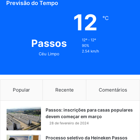
Previsão do Tempo
12
℃
Passos
12º - 12º
90%
2.54 km/h
Céu Limpo
Popular
Recente
Comentários
Passos: inscrições para casas populares
devem começar em março
28 de fevereiro de 2024
Processo seletivo da Heineken Passos