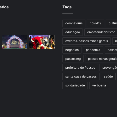
rados
Tags
coronavírus
covid19
cultu
educação
empreendedorismo
eventos. passos minas gerais
m
negócios
pandemia
passo
passos mg
passos minas gerai
prefeitura de Passos
prevençã
santa casa de passos
saúde
solidariedade
verboaria