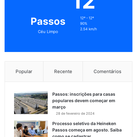
12
Passos
12º - 12º
90%
2.54 km/h
Céu Limpo
Popular
Recente
Comentários
Passos: inscrições para casas
populares devem começar em
março
28 de fevereiro de 2024
Processo seletivo da Heineken
Passos começa em agosto. Saiba
como se cadastrar