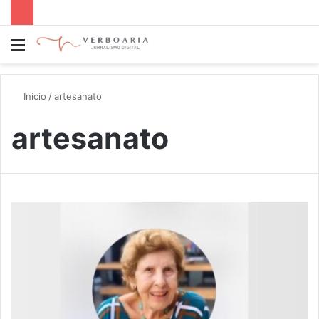
Menu
P
p
Início
/
artesanato
artesanato