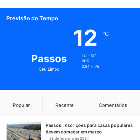
Previsão do Tempo
12
℃
Passos
12º - 12º
90%
2.54 km/h
Céu Limpo
Popular
Recente
Comentários
Passos: inscrições para casas populares
devem começar em março
28 de fevereiro de 2024