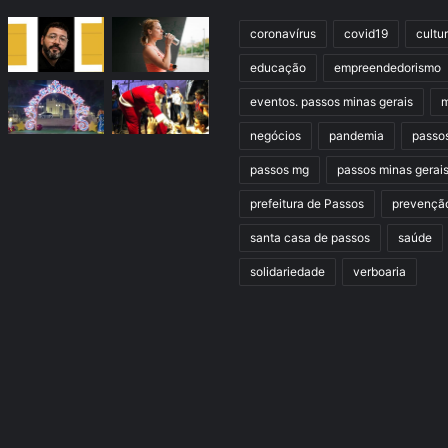
coronavírus
covid19
cultu
educação
empreendedorismo
eventos. passos minas gerais
m
negócios
pandemia
passo
passos mg
passos minas gerai
prefeitura de Passos
prevençã
santa casa de passos
saúde
solidariedade
verboaria