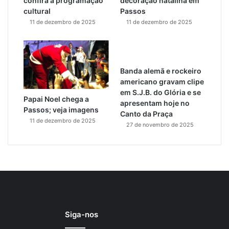
confira a programação
decoração natalina em
cultural
Passos
11 de dezembro de 2025
11 de dezembro de 2025
Banda alemã e rockeiro
americano gravam clipe
em S.J.B. do Glória e se
Papai Noel chega a
apresentam hoje no
Passos; veja imagens
Canto da Praça
11 de dezembro de 2025
27 de novembro de 2025
Siga-nos