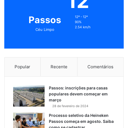
12
Passos
12º - 12º
90%
2.54 km/h
Céu Limpo
Popular
Recente
Comentários
Passos: inscrições para casas
populares devem começar em
março
28 de fevereiro de 2024
Processo seletivo da Heineken
Passos começa em agosto. Saiba
como se cadastrar