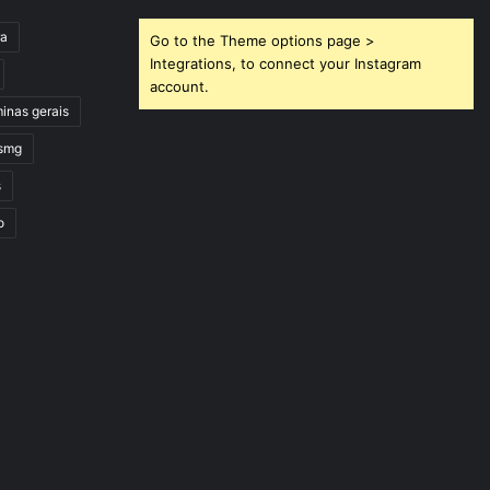
ra
Go to the Theme options page >
Integrations, to connect your Instagram
account.
inas gerais
smg
s
o