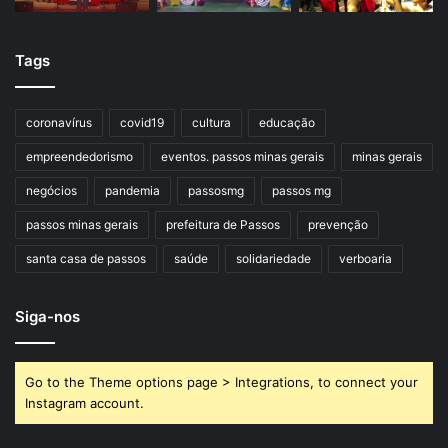
Tags
coronavírus
covid19
cultura
educação
empreendedorismo
eventos. passos minas gerais
minas gerais
negócios
pandemia
passosmg
passos mg
passos minas gerais
prefeitura de Passos
prevenção
santa casa de passos
saúde
solidariedade
verboaria
Siga-nos
Go to the Theme options page > Integrations, to connect your
Instagram account.