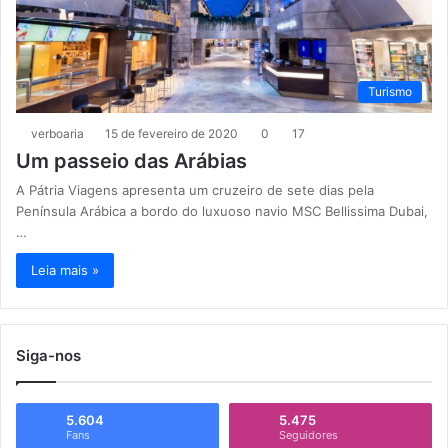
Turismo
verboaria
15 de fevereiro de 2020
0
17
Um passeio das Arábias
A Pátria Viagens apresenta um cruzeiro de sete dias pela
Península Arábica a bordo do luxuoso navio MSC Bellissima Dubai,
…
Leia mais »
Siga-nos
5.604
5.475
Fans
Seguidores