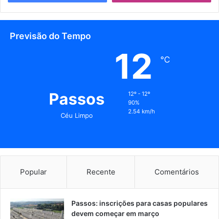
Previsão do Tempo
12
℃
Passos
12º - 12º
90%
2.54 km/h
Céu Limpo
Popular
Recente
Comentários
Passos: inscrições para casas populares
devem começar em março