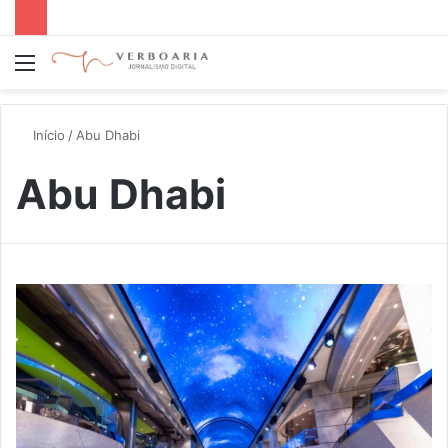
Menu
P
p
Início
/
Abu Dhabi
Abu Dhabi