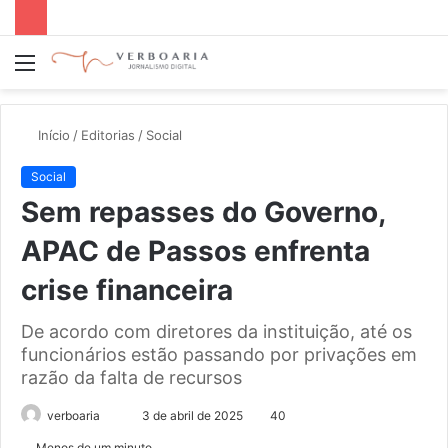
Menu
P
p
Início
/
Editorias
/
Social
Social
Sem repasses do Governo,
APAC de Passos enfrenta
crise financeira
De acordo com diretores da instituição, até os
funcionários estão passando por privações em
razão da falta de recursos
Mande
verboaria
3 de abril de 2025
40
um
Menos de um minuto