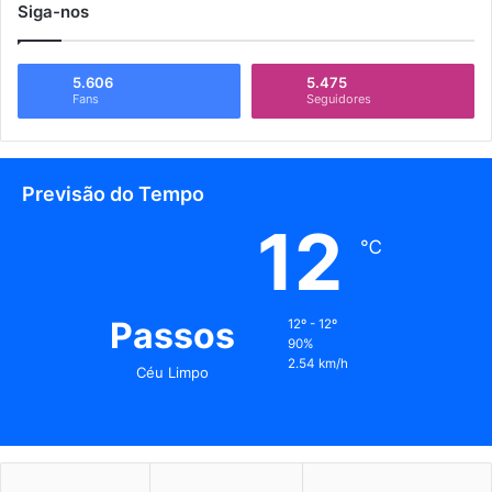
Siga-nos
5.606
5.475
Fans
Seguidores
Previsão do Tempo
12
℃
Passos
12º - 12º
90%
2.54 km/h
Céu Limpo