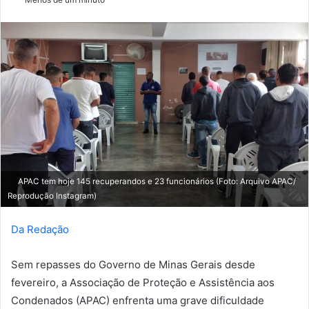
e-
mail
APAC tem hoje 145 recuperandos e 23 funcionários (Foto: Arquivo APAC/
Reprodução Instagram)
Da Redação
Sem repasses do Governo de Minas Gerais desde
fevereiro, a Associação de Proteção e Assistência aos
Condenados (APAC) enfrenta uma grave dificuldade