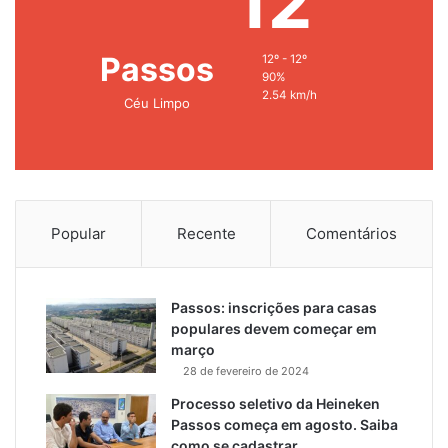
12
Passos
12º - 12º
90%
2.54 km/h
Céu Limpo
Popular
Recente
Comentários
Passos: inscrições para casas
populares devem começar em
março
28 de fevereiro de 2024
Processo seletivo da Heineken
Passos começa em agosto. Saiba
como se cadastrar