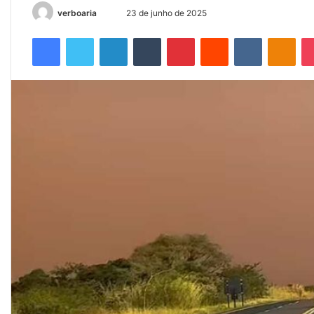
Mande
verboaria
23 de junho de 2025
um
Facebook
Twitter
Linkedin
Tumblr
Pinterest
Reddit
VK
OK
e-
mail