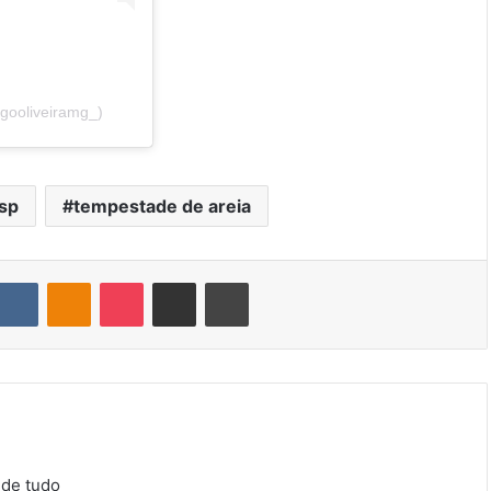
gooliveiramg_)
 sp
tempestade de areia
ddit
VK
OK
Pocket
Compartilhar via e-mail
Imprimir
 de tudo