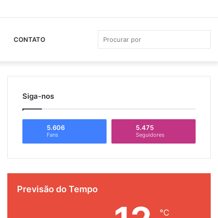
Facebook
YouTube
Instagram
Whats
Ba
Lat
Pro
CONTATO
por
Siga-nos
5.606
5.475
Fans
Seguidores
Previsão do Tempo
℃