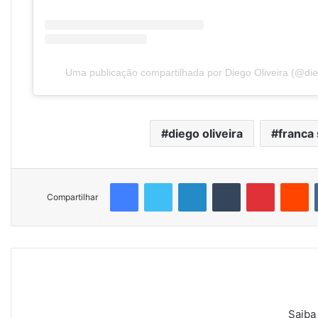
Uma publicação compartilhada por Diego Oliveira (@die
diego oliveira
franca
Facebook
Twitter
Linkedin
Tumblr
Pinterest
Re
Compartilhar
Saiba