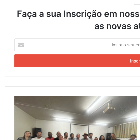
Faça a sua Inscrição em nossa
as novas a
Insira
o
seu
endereço
de
email