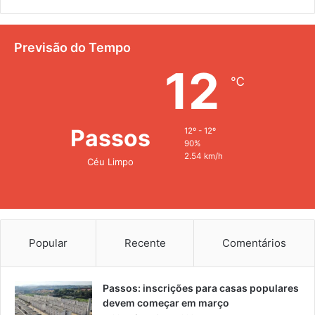
Previsão do Tempo
12
℃
Passos
12º - 12º
90%
2.54 km/h
Céu Limpo
Popular
Recente
Comentários
Passos: inscrições para casas populares
devem começar em março