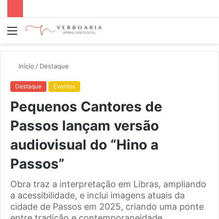
Menu
P
p
Início
/
Destaque
Destaque
Eventos
Pequenos Cantores de
Passos lançam versão
audiovisual do “Hino a
Passos”
Obra traz a interpretação em Libras, ampliando
a acessibilidade, e inclui imagens atuais da
cidade de Passos em 2025, criando uma ponte
entre tradição e contemporaneidade