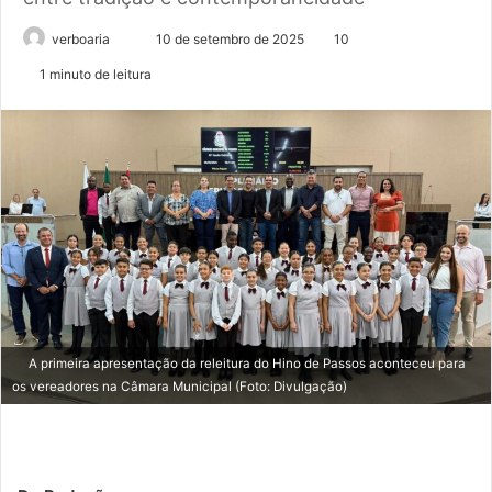
Mande
verboaria
10 de setembro de 2025
10
um
1 minuto de leitura
e-
mail
A primeira apresentação da releitura do Hino de Passos aconteceu para
os vereadores na Câmara Municipal (Foto: Divulgação)