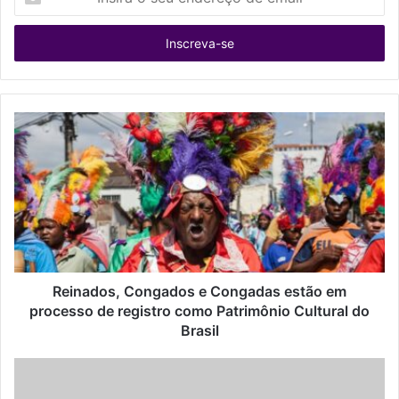
o
seu
endereço
de
email
Reinados, Congados e Congadas estão em
processo de registro como Patrimônio Cultural do
Brasil