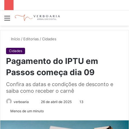
Menu
P
p
Início
/
Editorias
/
Cidades
Cidades
Pagamento do IPTU em
Passos começa dia 09
Confira as datas e condições de desconto e
saiba como receber o carnê
Mande
verboaria
26 de abril de 2025
13
um
Menos de um minuto
e-
mail