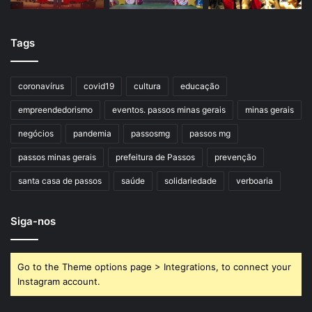
Tags
coronavírus
covid19
cultura
educação
empreendedorismo
eventos. passos minas gerais
minas gerais
negócios
pandemia
passosmg
passos mg
passos minas gerais
prefeitura de Passos
prevenção
santa casa de passos
saúde
solidariedade
verboaria
Siga-nos
Go to the Theme options page > Integrations, to connect your
Instagram account.