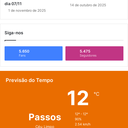
dia 07/11
14 de outubro de 2025
1 de novembro de 2025
Siga-nos
5.650
5.475
Fans
Seguidores
Previsão do Tempo
12
℃
Passos
12º - 12º
90%
2.54 km/h
Céu Limpo