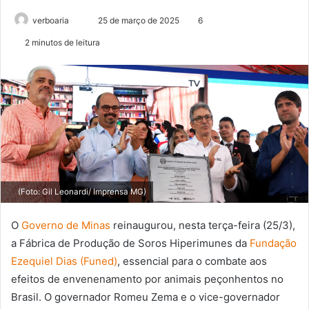
Mande
verboaria
25 de março de 2025
6
um
2 minutos de leitura
e-
mail
(Foto: Gil Leonardi/ Imprensa MG)
O
Governo de Minas
reinaugurou, nesta terça-feira (25/3),
a Fábrica de Produção de Soros Hiperimunes da
Fundação
Ezequiel Dias (Funed)
, essencial para o combate aos
efeitos de envenenamento por animais peçonhentos no
Brasil. O governador Romeu Zema e o vice-governador