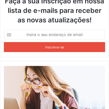
Faça a sua Inscrição em nossa
lista de e-mails para receber
as novas atualizações!
Insira
o
seu
endereço
de
email