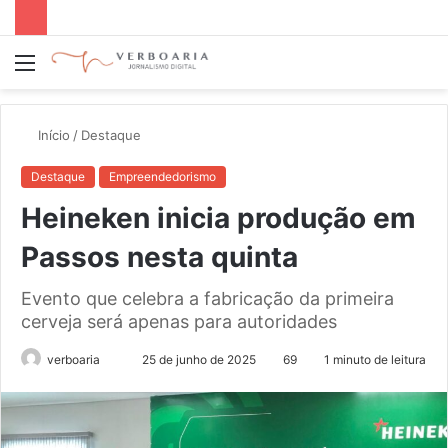
Menu
P
p
Início
/
Destaque
Destaque
Empreendedorismo
Heineken inicia produção em
Passos nesta quinta
Evento que celebra a fabricação da primeira
cerveja será apenas para autoridades
Mande
verboaria
25 de junho de 2025
69
1 minuto de leitura
um
e-
mail