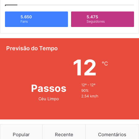
5.650
5.475
Fans
Seguidores
Previsão do Tempo
12
℃
Passos
12º - 12º
90%
2.54 km/h
Céu Limpo
Popular
Recente
Comentários