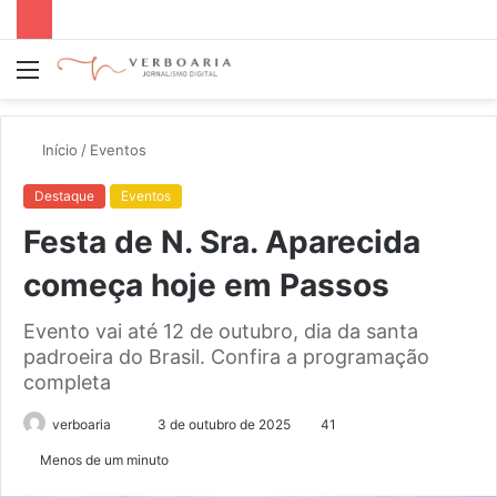
Menu
P
p
Início
/
Eventos
Destaque
Eventos
Festa de N. Sra. Aparecida
começa hoje em Passos
Evento vai até 12 de outubro, dia da santa
padroeira do Brasil. Confira a programação
completa
Mande
verboaria
3 de outubro de 2025
41
um
Menos de um minuto
e-