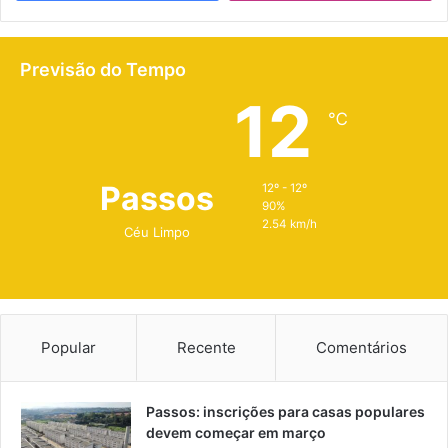
Previsão do Tempo
12
℃
Passos
12º - 12º
90%
2.54 km/h
Céu Limpo
Popular
Recente
Comentários
Passos: inscrições para casas populares
devem começar em março