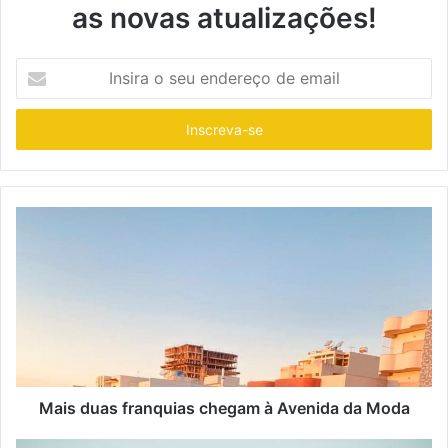
as novas atualizações!
Insira
o
seu
endereço
de
email
Mais duas franquias chegam à Avenida da Moda