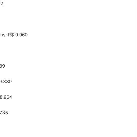
42
ins: R$ 9.960
489
 9.380
 8.964
.735