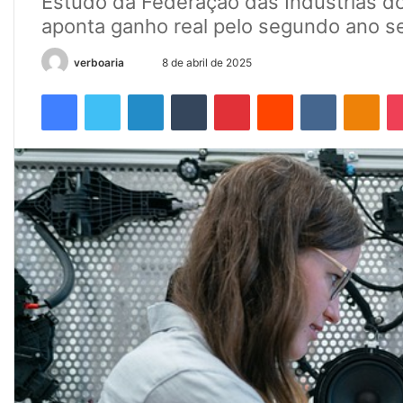
Estudo da Federação das Indústrias do 
aponta ganho real pelo segundo ano se
Mande
verboaria
8 de abril de 2025
um
Facebook
Twitter
Linkedin
Tumblr
Pinterest
Reddit
VK
OK
e-
mail