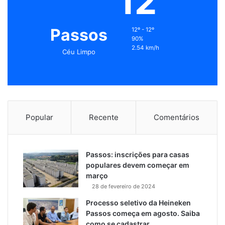
12
Passos
12º - 12º
90%
2.54 km/h
Céu Limpo
Popular
Recente
Comentários
Passos: inscrições para casas
populares devem começar em
março
28 de fevereiro de 2024
Processo seletivo da Heineken
Passos começa em agosto. Saiba
como se cadastrar