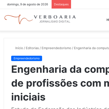
domingo, 9 de agosto de 2026
Destaques
H
Início
/
Editorias
/
Empreendedorismo
/
Engenharia da computaçã
Empreendedorismo
Engenharia da compu
de profissões com m
iniciais