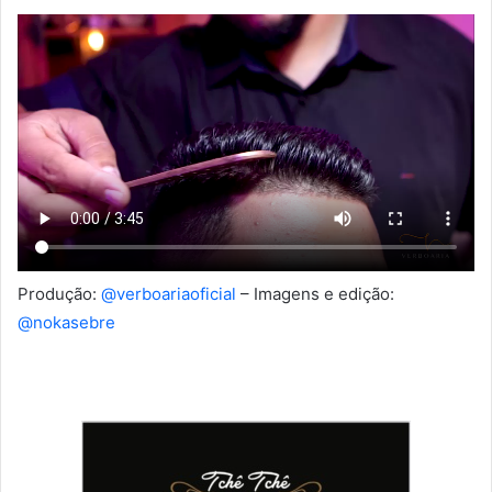
Produção:
@verboariaoficial
– Imagens e edição:
@nokasebre