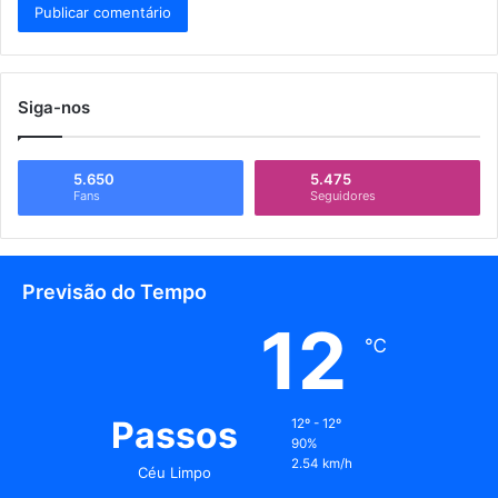
Siga-nos
5.650
5.475
Fans
Seguidores
Previsão do Tempo
12
℃
Passos
12º - 12º
90%
2.54 km/h
Céu Limpo