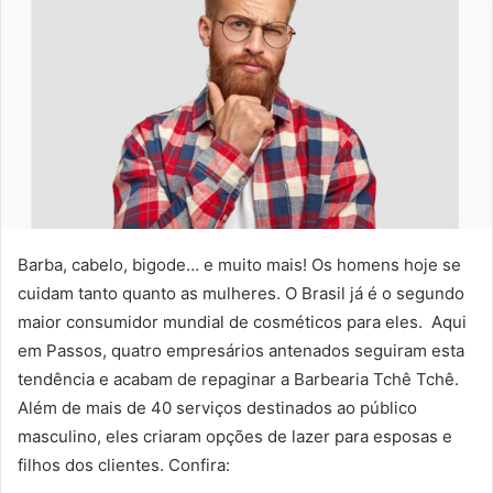
u
m
e
-
m
a
i
l
Barba, cabelo, bigode… e muito mais! Os homens hoje se
cuidam tanto quanto as mulheres. O Brasil já é o segundo
maior consumidor mundial de cosméticos para eles. Aqui
em Passos, quatro empresários antenados seguiram esta
tendência e acabam de repaginar a Barbearia Tchê Tchê.
Além de mais de 40 serviços destinados ao público
masculino, eles criaram opções de lazer para esposas e
filhos dos clientes. Confira: