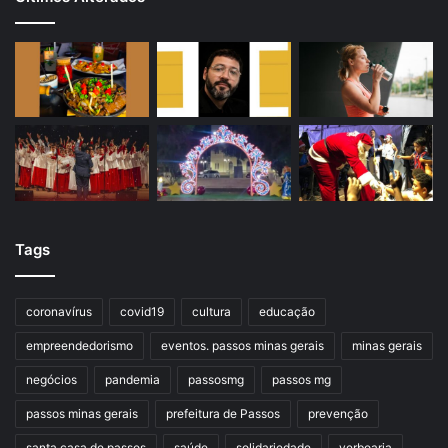
Tags
coronavírus
covid19
cultura
educação
empreendedorismo
eventos. passos minas gerais
minas gerais
negócios
pandemia
passosmg
passos mg
passos minas gerais
prefeitura de Passos
prevenção
santa casa de passos
saúde
solidariedade
verboaria