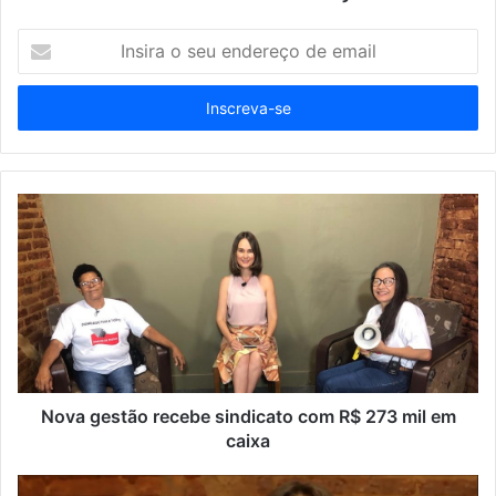
I
n
s
i
r
a
o
s
e
u
e
n
d
e
r
e
ç
Nova gestão recebe sindicato com R$ 273 mil em
o
caixa
d
e