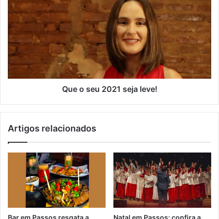
e
m
a
i
l
Que o seu 2021 seja leve!
Artigos relacionados
Bar em Passos resgata a
Natal em Passos: confira a