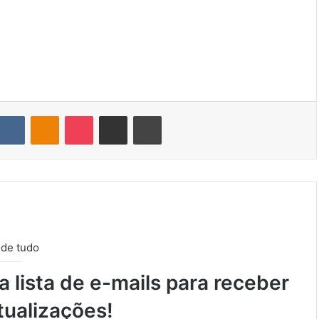
VK
OK
Pocket
Compartilhar via e-mail
Imprimir
 de tudo
 lista de e-mails para receber
tualizações!