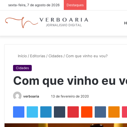
sexta-feira, 7 de agosto de 2026
Destaques
H
Início
/
Editorias
/
Cidades
/
Com que vinho eu vou?
Cidades
Com que vinho eu 
verboaria
M
13 de fevereiro de 2020
a
Facebook
Twitter
Linkedin
Tumblr
Pinterest
Reddit
VK
OK
n
d
e