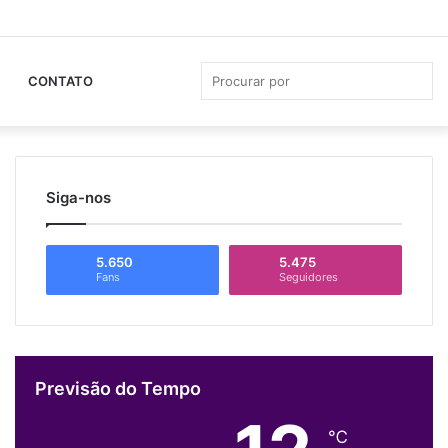
Facebook
YouTube
Instagram
Whats
Ba
La
Pro
CONTATO
por
Siga-nos
5.650
5.475
Fans
Seguidores
Previsão do Tempo
℃