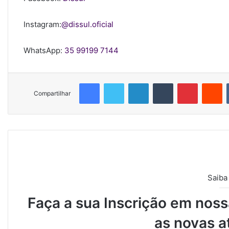
Instagram:
@dissul.oficial
WhatsApp:
35 99199 7144
Facebook
Twitter
Linkedin
Tumblr
Pinterest
Reddit
Compartilhar
Saiba
Faça a sua Inscrição em nossa
as novas a