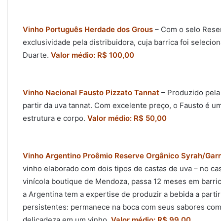
Vinho Português Herdade dos Grous
– Com o selo Reser
exclusividade pela distribuidora, cuja barrica foi selec
Duarte.
Valor médio: R$ 100,00
Vinho Nacional Fausto Pizzato Tannat
– Produzido pela 
partir da uva tannat. Com excelente preço, o Fausto é u
estrutura e corpo.
Valor médio: R$ 50,00
Vinho Argentino Proêmio Reserve Orgânico Syrah/Gar
vinho elaborado com dois tipos de castas de uva – no ca
vinícola boutique de Mendoza, passa 12 meses em barrica
a Argentina tem a expertise de produzir a bebida a part
persistentes: permanece na boca com seus sabores compl
delicadeza em um vinho.
Valor médio: R$ 99,00