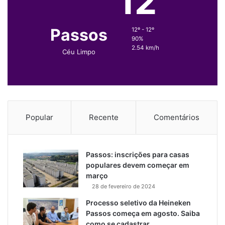
12
Passos
12º - 12º
90%
2.54 km/h
Céu Limpo
Popular
Recente
Comentários
Passos: inscrições para casas
populares devem começar em
março
28 de fevereiro de 2024
Processo seletivo da Heineken
Passos começa em agosto. Saiba
como se cadastrar