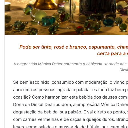
Pode ser tinto, rosé e branco, espumante, cha
certa para a
A empresária Mônica Daher apresenta o cobiçado Herdade dos G
Divu
Se bem escolhido, consumido com moderação, o vinho po
aproxima as pessoas, agrada o paladar e ainda faz bem 
ocasião? Como harmonizar esta bebida dos deuses com
Dona da Dissul Distribuidora, a empresária Mônica Dahe
degustação da bebida, sua paixão. E vai direto ao ponto
com carnes vermelhas e de caças e queijos duros. Bran
leves, como saladas e mussarela de búfala, por exempl