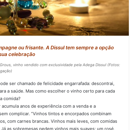
mpagne ou frisante. A Dissul tem sempre a opção
 sua celebração
rous, vinho vendido com exclusividade pela Adega Dissul (Fotos:
lgação)
de ser chamado de felicidade engarrafada: descontrai,
para a saúde. Mas como escolher o vinho certo para cada
 a comida?
r acumula anos de experiência com a venda e a
, sem complicar. “Vinhos tintos e encorpados combinam
cos, com carnes brancas. Vinhos mais leves, com comidas
o. Já as sobremesas pedem vinhos mais suaves: um rosé,